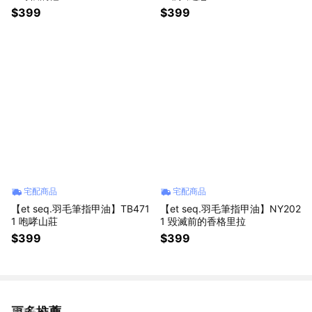
$399
$399
宅配商品
宅配商品
【et seq.羽毛筆指甲油】TB471
【et seq.羽毛筆指甲油】NY202
1 咆哮山莊
1 毀滅前的香格里拉
$399
$399
更多推薦
看更多