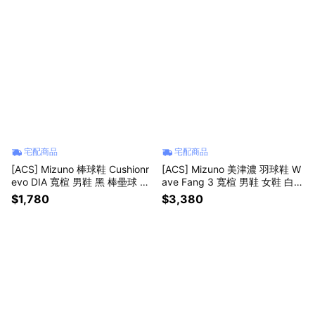
宅配商品
宅配商品
[ACS] Mizuno 棒球鞋 Cushionr
[ACS] Mizuno 美津濃 羽球鞋 W
evo DIA 寬楦 男鞋 黑 棒壘球 支
ave Fang 3 寬楦 男鞋 女鞋 白
撐 草地 硬地 美津濃 11GP2525-
避震 室內運動 71GA2613-04
$1,780
$3,380
00