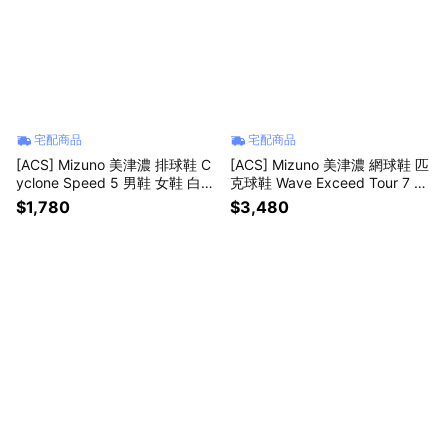
宅配商品
宅配商品
[ACS] Mizuno 美津濃 排球鞋 C
[ACS] Mizuno 美津濃 網球鞋 匹
yclone Speed 5 男鞋 女鞋 白
克球鞋 Wave Exceed Tour 7 A
入門款 緩衝 運動鞋 V1GA2580-
C 男鞋 白 避震 61GA2670-02
$1,780
$3,480
80