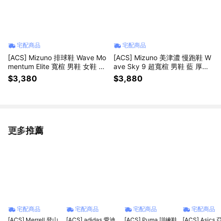
宅配商品
宅配商品
[ACS] Mizuno 排球鞋 Wave Mo
[ACS] Mizuno 美津濃 慢跑鞋 W
mentum Elite 寬楦 男鞋 女鞋 白
ave Sky 9 超寬楦 男鞋 藍 厚底
黑 緩衝 室內運動 美津濃 V1GA2
緩震 運動鞋 J1GC2511-65
$3,380
$3,880
513-51
更多推薦
看更多
宅配商品
宅配商品
宅配商品
宅配商品
[ACS] Merrell 登山
[ACS] adidas 愛迪
[ACS] Puma 訓練鞋
[ACS] Asics