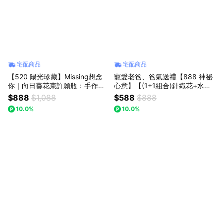
宅配商品
宅配商品
【520 陽光珍藏】Missing想念
寵愛老爸、爸氣送禮【888 神祕
你｜向日葵花束許願瓶：手作恆
心意】【(1+1組合)針織花+水晶
久守護，把最好的浪漫送給你
熊】｜【Missing想念你】｜紫
$888
$1,088
$588
$888
色勿忘我針織花+皇冠水晶熊 :
10.0%
10.0%
七夕情人節/父親節(預購)