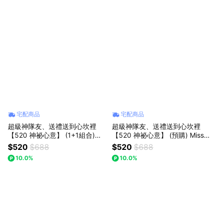
【海洋之歌】(預購)
宅配商品
宅配商品
超級神隊友、送禮送到心坎裡
超級神隊友、送禮送到心坎裡
【520 神祕心意】 (1+1組合)
【520 神祕心意】 (預購) Missin
【粉色迷你花束+粉晶鑰匙】｜
g想念你｜紫/藍/粉/橘 白針織泡
$520
$688
$520
$688
【Missing想念你】｜迷你口袋
芙花束：手感告白溫度，送給最
10.0%
10.0%
花束 : 七夕情人節/父親節(預購)
懂浪漫的妳