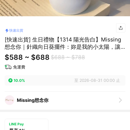
快速出貨
[快速出貨] 生日禮物【1314 陽光告白】Missing
想念你｜針織向日葵擺件：妳是我的小太陽，讓
溫暖充滿每個角落
$588 ~ $688
$688 ~ $788
免運費
至 2026-08-31 00:00 止
10.0%
Missing想念你
LINE Pay