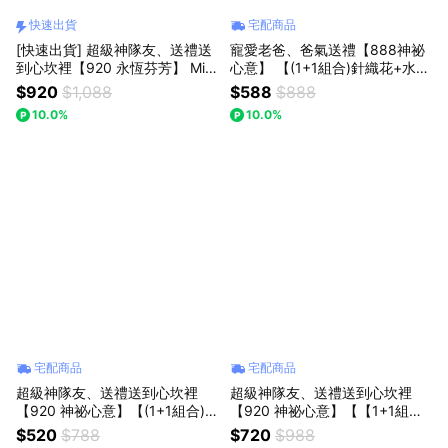
快速出貨
宅配商品
[快速出貨] 超級神隊友、送禮送
寵愛老爸、爸氣送禮【888神祕
到心坎裡【920 永恆芬芳】 Mis
心意】 【(1+1組合)針織花+水晶
sing想念你｜美樂蒂波波球花束
熊】｜【Missing想念你】｜粉
$920
$1,088
$588
$888
(預購)：可愛爆擊告白禮，讓心
色勿忘我針織花+皇冠水晶熊 :
10.0%
10.0%
動瞬間定格 (預購)
七夕情人節/父親節(預購)
宅配商品
宅配商品
超級神隊友、送禮送到心坎裡
超級神隊友、送禮送到心坎裡
【920 神祕心意】【(1+1組合)
【920 神祕心意】【【1+1組合
【粉迷你花束+粉晶愛心掌心
(小歐風花束+草莓熊玩偶】】Mi
$520
$788
$720
$988
石】Missing想念你｜迷你口袋
ssing Missing想念你｜小歐風手