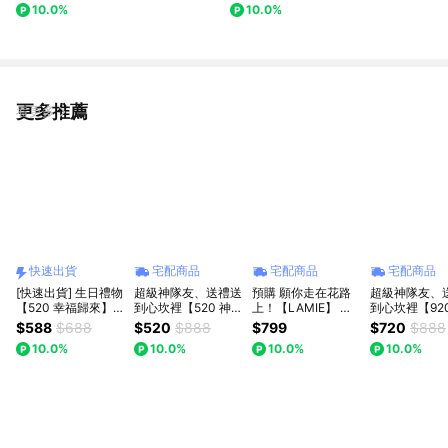
10.0%
10.0%
花束：浪漫告白推薦，讓愛在日
捧花束(預購)生日禮物
常中綻放 (預購)
更多推薦
看更多
快速出貨
宅配商品
宅配商品
宅配商品
[快速出貨] 生日禮物
超級神隊友、送禮送
預購 願你走在花路
超級神隊友、
【520 幸福歸來】
到心坎裡【520 神祕
上！【LAMIE】 針
到心坎裡【92
Missing想念你｜鈴
心意】｜【Missing
織粉色鬱金香(單支)
心意】 (1+1組合)
$588
$688
$520
$888
$799
$720
$888
蘭與笑臉向日葵針織
想念你】｜針織 幸
花朵花束 花束花禮
【粉色勿忘我
10.0%
10.0%
10.0%
10.0%
花：手作的恆久祝
運草/仙人掌/玲蘭/：
可愛花束 花束 針織
+粉晶熊鑰匙
福，告白首選
手作的恆久祝福 七
花 針織花束
【Missing想
夕情人節/父親節(預
｜ : 七夕情人
購)
節(預購)