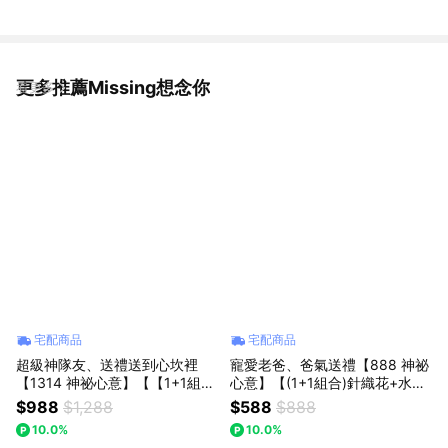
更多推薦Missing想念你
看更多
宅配商品
宅配商品
超級神隊友、送禮送到心坎裡
寵愛老爸、爸氣送禮【888 神祕
【1314 神祕心意】【【1+1組合
心意】【(1+1組合)針織花+水晶
(紫玫瑰花束+草莓熊玩偶】】｜
熊】｜【Missing想念你】｜黃
$988
$1,288
$588
$888
【Missing想念你】｜紫玫瑰花
色勿忘我針織花+皇冠水晶熊 :
10.0%
10.0%
束：「微醺紫海」「法式晨曦」
七夕情人節/父親節(預購)