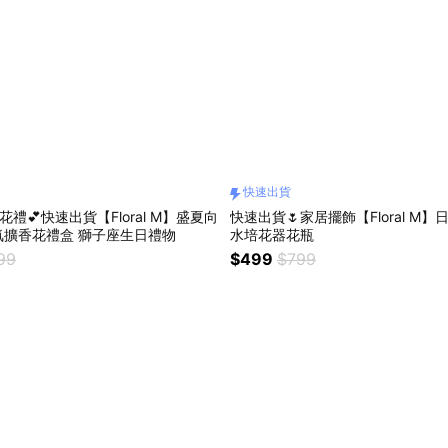
快速出貨
禮💕快速出貨【Floral M】盛夏向
快速出貨🌷家居擺飾【Floral M
日葵花園香氛擴香花禮盒 獅子座生日禮物
水培花器花瓶
99
$499
$799