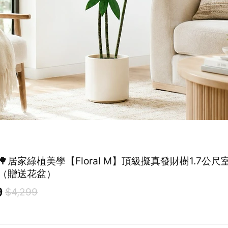
居家綠植美學【Floral M】頂級擬真發財樹1.7公尺
（贈送花盆）
9
$4,299