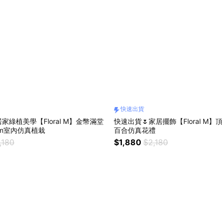
快速出貨
家綠植美學【Floral M】金幣滿堂
快速出貨🌷家居擺飾【Floral M
cm室內仿真植栽
百合仿真花禮
,180
$1,880
$2,180