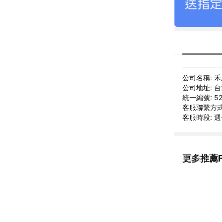
公司名稱: 
公司地址: 
統一編號: 52
客服聯繫方式: 
客服時段: 週一
更多推薦F
看更多