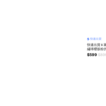
快速出貨
快速出貨🌷家
繡球櫻坂粉
$599
$89