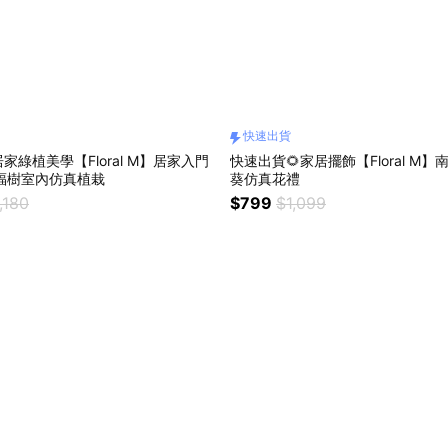
快速出貨
家綠植美學【Floral M】居家入門
快速出貨🌻家居擺飾【Floral M
幸福樹室內仿真植栽
葵仿真花禮
,180
$799
$1,099