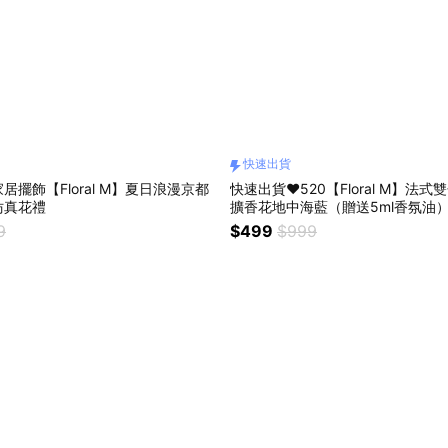
快速出貨
居擺飾【Floral M】夏日浪漫京都
快速出貨❤️520【Floral M】法
仿真花禮
擴香花地中海藍（贈送5ml香氛油
快樂
9
$499
$999