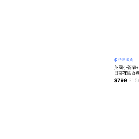
快速出貨
英國小蒼蘭+花
$799
$1,5