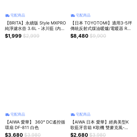
宅配商品
宅配商品
【BRITA】永續版 Style MXPRO
【日本 TOYOTOMI】適用3-5坪
純淨濾水壺 3.6L - 冰川藍 (內含
傳統反射式煤油暖爐/電暖器 RS-
1+2入純淨全效型濾芯) 共3芯
23NH-TW 灰色
$1,999
$2,999
$8,480
$9,900
宅配商品
宅配商品
【AIWA 愛華】 360° DC遙控循
【AIWA 日本 愛華】經典美型K
環扇 DF-811 白色
歌藍牙音箱 K歌機 雙麥克風-淺
棕色 （AI-KBQ20）
$3,680
$3,980
$2,680
$3,980