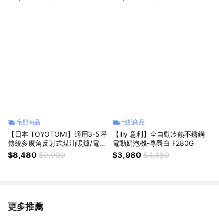
宅配商品
宅配商品
【日本 TOYOTOMI】適用3-5坪
【illy 意利】全自動冷熱不鏽鋼
傳統多廣角反射式煤油暖爐/電暖
電動奶泡機-尊爵白 F280G
器 RS-H2924-TW 珍珠白
$8,480
$9,900
$3,980
$4,480
更多推薦
看更多