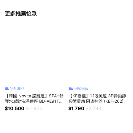
更多推薦怡眾
看更多
宅配商品
宅配商品
【韓國 Novita 諾維達】SPA+舒
【KE嘉儀】12段風速 3D律動靜
護水感勁洗淨便座 BD-AE91T
音循環扇 附遙控器 (KEF-262)
(長版) 韓國製造
$10,500
$11,900
$1,790
$2,790