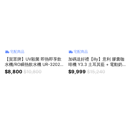
宅配商品
宅配商品
【賀眾牌】UV殺菌 即熱即享飲
加碼送好禮【illy】意利 膠囊咖
水機/RO瞬熱飲水機 UR-3202E
啡機 Y3.3 土耳其藍 + 電動奶泡
W-1 免安裝
機組合 (韓國IG爆紅全球熱賣款)
$8,800
$10,800
$9,999
$15,240