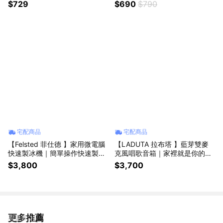
環】｜懷舊小吃攤醬料❤️
$729
$690
$790
宅配商品
宅配商品
【Felsted 菲仕德 】家用微電腦
【LADUTA 拉布塔 】藍芽雙麥
快速製冰機｜簡單操作快速製冰
克風唱歌音箱｜家裡就是你的KT
🔥
V🔥
$3,800
$3,700
更多推薦
看更多