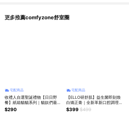
更多推薦comfyzone舒室圈
看更多
宅配商品
宅配商品
收禮人自選聖誕禮物【日日野
【ELLO研舒肌】益生菌即刻煥
餐】紙箱貓貓系列｜貓奴們最
白矯正膏｜全新革新口腔調理配
懂，對貓咪來說，任何玩具都沒
方🔥
$290
$399
$499
有比紙箱好玩❤️