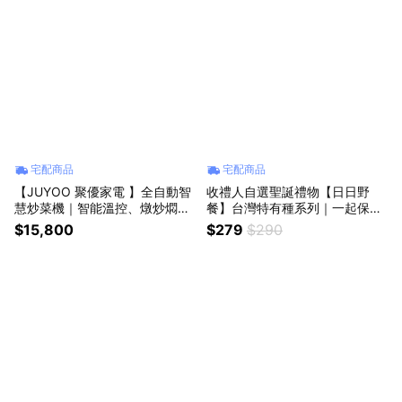
宅配商品
宅配商品
【JUYOO 聚優家電 】全自動智
收禮人自選聖誕禮物【日日野
慧炒菜機｜智能溫控、燉炒燜煲
餐】台灣特有種系列｜一起保護
一鍵完成🔥
台灣特有種動物❤️
$15,800
$279
$290