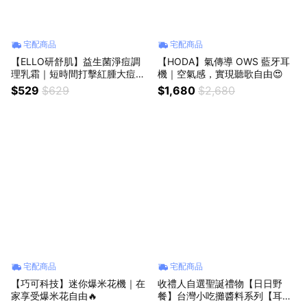
宅配商品
宅配商品
【ELLO研舒肌】益生菌淨痘調
【HODA】氣傳導 OWS 藍牙耳
理乳霜｜短時間打擊紅腫大痘，
機｜空氣感，實現聽歌自由😍
安撫躁動肌膚🔥
$529
$629
$1,680
$2,680
宅配商品
宅配商品
【巧可科技】迷你爆米花機｜在
收禮人自選聖誕禮物【日日野
家享受爆米花自由🔥
餐】台灣小吃攤醬料系列【耳