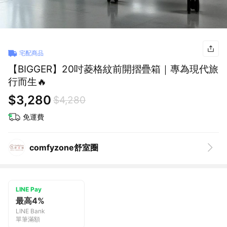
宅配商品
【BIGGER】20吋菱格紋前開摺疊箱｜專為現代旅
行而生🔥
$3,280
$4,280
免運費
comfyzone舒室圈
LINE Pay
最高4%
LINE Bank
單筆滿額