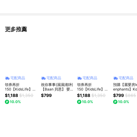
新生賀禮/嬰兒禮/滿月禮/彌月禮/
器(馬年/新生禮/新生賀禮/嬰兒
生日禮)
禮/滿月禮/彌月禮/生日禮)
更多推薦
看更多
宅配商品
宅配商品
宅配商品
宅配商品
領券再折
祝你事事(濕濕)順利
領券再折
預購【麗嬰房l
150【KidsLife】寶
【Baan 貝恩】 嬰兒
150【KidsLife】寶
enphants】Ko
寶餐具彌月禮盒(B款
保養柔濕巾80抽/12
寶餐具彌月禮盒(A款
Deer可莉鹿
$1,188
$1,350
$799
$1,188
$1,350
$799
$865
多色)｜新生兒禮 滿
入 +17元多一件｜新
多色)｜新生兒禮 滿
安撫魔豆毯+
10.0%
10.0%
10.0%
月禮 嬰兒禮盒 周歲
生禮、彌月禮、閨蜜
月禮 彌月禮 嬰兒禮
3雙彌月禮盒組
禮 贈提袋
送禮、寶寶新生兒
盒 周歲禮 贈提袋
林獅｜彌月禮
禮、滿月禮、新生禮
生兒禮物｜寶
安撫毯｜嬰兒