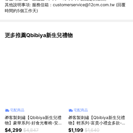
其他說明事項: 服務信箱：customerservice@12cm.com.tw (回覆
時間約5個工作天)
更多推薦Qbibiya新生兒禮物
看更多
宅配商品
宅配商品
🎁客製刺繡【Qbibiya新生兒禮
🎁客製刺繡【Qbibiya新生兒禮
物】豪華系列-好食光餐椅-安撫
物】輕系列-富貴小禮盒多款-握
娃娃+純綿萬用紗布巾+攜帶餐椅
吸管水杯+鳳梨手搖鈴+純棉萬用
$4,299
$4,847
$1,199
$1,640