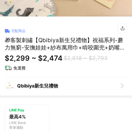
宅配商品
🎁客製刺繡【Qbibiya新生兒禮物】祝福系列-蘑
力無窮-安撫娃娃+紗布萬用巾+啃咬圍兜+奶嘴娃
娃+寶寶止滑襪(馬年彌月禮盒滿月禮盒)
$2,299 ~ $2,474
$2,618 ~ $2,793
免運費
Qbibiya新生兒禮物
LINE Pay
最高4%
LINE Bank
單筆滿額