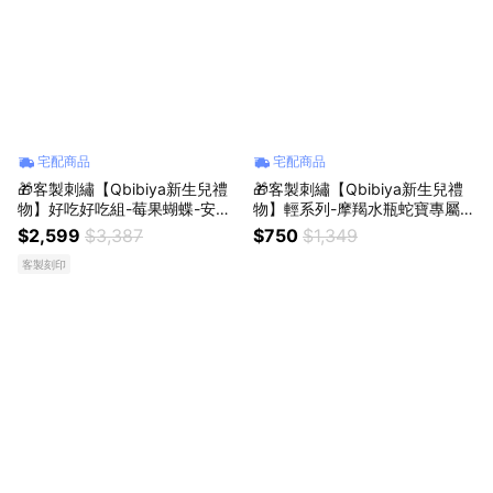
宅配商品
宅配商品
🎁客製刺繡【Qbibiya新生兒禮
🎁客製刺繡【Qbibiya新生兒禮
物】好吃好吃組-莓果蝴蝶-安撫
物】輕系列-摩羯水瓶蛇寶專屬-
娃娃+純棉萬用紗布巾+吸盤圓碗
蛇睿禮盒-感統玩具+純綿紗布巾
$2,599
$3,387
$750
$1,349
+圍兜贈卡片(馬年/新生禮/嬰兒
+肚圍(蛇年/新生禮/新生賀禮/嬰
客製刻印
禮/滿月禮/彌月禮/生日禮)
兒禮/滿月禮/彌月禮/生日禮)