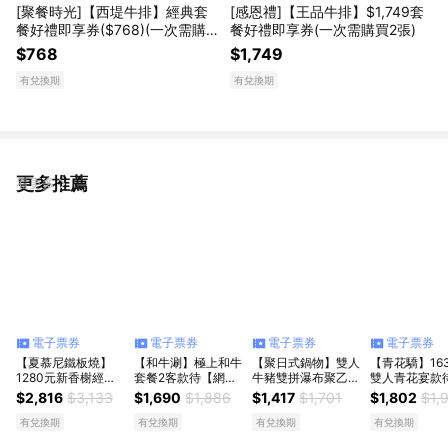
[聚餐時光]【西堤牛排】經典套
[感恩禮]【王品牛排】$1,749套
餐好禮即享券($768)(一次需購
餐好禮即享券(一次需購買2張)
買2張)
$768
$1,749
有兌換期
有兌換期
更多推薦
看更多
電子票券
電子票券
電子票券
電子票券
【夏慕尼鐵板燒】
【和牛涮】極上和牛
【聚日式鍋物】雙人
【青花驕】16
1280元新香榭經典
套餐2客款待【網紅
牛豬雙拼瀑布聚乙客
雙人青花宴款
套餐2客款待【經典
鯛魚燒2份】好禮即
款待【富士肉肉山1
花椒冰淇淋2
$2,816
$3,133
$1,690
$1,886
$1,417
$1,701
$1,802
$1,
海鮮1份】好禮即享
享券(一次抵用)
份】好禮即享券(一
禮即享券(一次
券(一次抵用型)
次抵用型)
型)
有兌換期
有兌換期
有兌換期
有兌換期