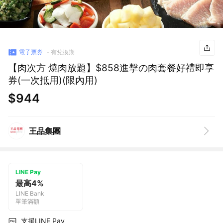
電子票券
有兌換期
【肉次方 燒肉放題】$858進擊の肉套餐好禮即享
券(一次抵用)(限內用)
$944
王品集團
LINE Pay
最高4%
LINE Bank
單筆滿額
支援LINE Pay