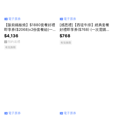
電子票券
電子票券
【阪前鐵板燒】$1880套餐好禮
[感恩禮]【西堤牛排】經典套餐
即享券($2068)x2份套餐組(一次
好禮即享券($768) (一次需購買2
抵用)(限內用)
張)
$4,136
$768
預約送禮
有兌換期
有兌換期
電子票券
電子票券