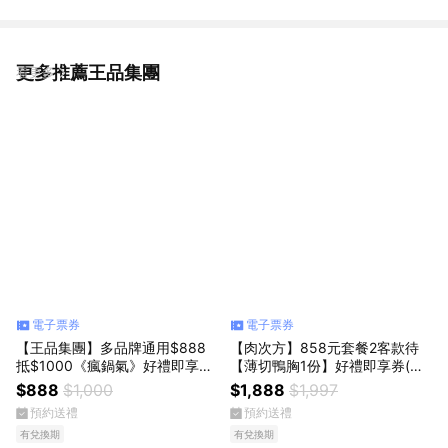
更多推薦王品集團
看更多
電子票券
電子票券
【王品集團】多品牌通用$888
【肉次方】858元套餐2客款待
抵$1000《瘋鍋氣》好禮即享券
【薄切鴨胸1份】好禮即享券(一
(一次抵用型)
次抵用型)
$888
$1,000
$1,888
$1,997
預約送禮
預約送禮
有兌換期
有兌換期