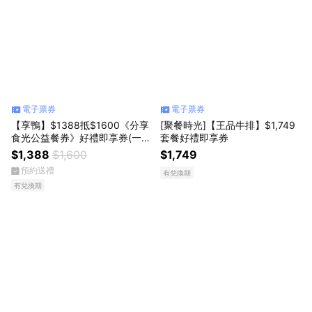
電子票券
電子票券
【享鴨】$1388抵$1600《分享
[聚餐時光]【王品牛排】$1,749
食光公益餐券》好禮即享券(一次
套餐好禮即享券
抵用型)
$1,388
$1,600
$1,749
預約送禮
有兌換期
有兌換期