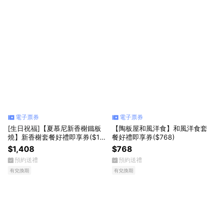
電子票券
電子票券
[生日祝福]【夏慕尼新香榭鐵板
【陶板屋和風洋食】和風洋食套
燒】新香榭套餐好禮即享券($14
餐好禮即享券($768)
08)(一次抵用)(限內用)
$1,408
$768
預約送禮
預約送禮
有兌換期
有兌換期