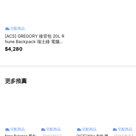
宅配商品
[ACS] GREGORY 後背包 20L R
hune Backpack 瑞士綠 電腦包
水瓶網袋 書包 背帶口袋 14337
$4,280
5A655
更多推薦
看更多
宅配商品
宅配商品
宅配商品
宅配商品
New Balance 男女
【NIKE耐吉】
[ACS] Nike 包包 腰
【NIKE耐吉】