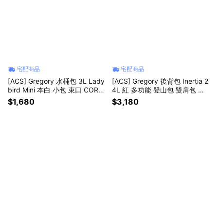
宅配商品
宅配商品
[ACS] Gregory 水桶包 3L Lady
[ACS] Gregory 後背包 Inertia 2
bird Mini 本白 小包 束口 CORD
4L 紅 多功能 登山包 雙肩包 背
URA 手提 側背 斜背 兩用 1409
包 包包 戶外 登山 1413391129
$1,680
$3,180
551627