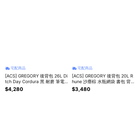
宅配商品
宅配商品
[ACS] GREGORY 後背包 26L Di
[ACS] GREGORY 後背包 20L R
tch Day Cordura 黑 耐磨 筆電
hune 沙塵棕 水瓶網袋 書包 背帶
包 書包 1556970440
口袋 143375A010
$4,280
$3,480