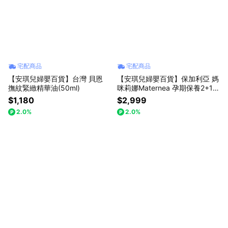
02-7709-5899 Line官方客服 : @angelbaby1985 服務時間 : 國定
上班日 10:00-18:00
宅配商品
宅配商品
【安琪兒婦嬰百貨】台灣 貝恩
【安琪兒婦嬰百貨】保加利亞 媽
撫紋緊緻精華油(50ml)
咪莉娜Maternea 孕期保養2+1禮
盒-無痕美體霜150ml+彈力潤膚
$1,180
$2,999
油+乳尖修護膏(妊娠霜/妊娠油/
2.0%
2.0%
身體油/乳尖修護)