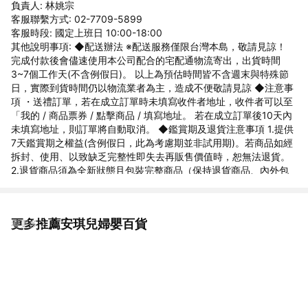
負責人: 林姚宗
客服聯繫方式: 02-7709-5899
客服時段: 國定上班日 10:00-18:00
其他說明事項: ◆配送辦法 ※配送服務僅限台灣本島，敬請見諒！
完成付款後會儘速使用本公司配合的宅配通物流寄出，出貨時間
3~7個工作天(不含例假日)。 以上為預估時間皆不含週末與特殊節
日，實際到貨時間仍以物流業者為主，造成不便敬請見諒 ◆注意事
項 ・送禮訂單，若在成立訂單時未填寫收件者地址，收件者可以至
「我的 / 商品票券 / 點擊商品 / 填寫地址。 若在成立訂單後10天內
未填寫地址，則訂單將自動取消。 ◆鑑賞期及退貨注意事項 1.提供
7天鑑賞期之權益(含例假日，此為考慮期並非試用期)。若商品如經
拆封、使用、以致缺乏完整性即失去再販售價值時，恕無法退貨。
2.退貨商品須為全新狀態且包裝完整商品（保持退貨商品、內外包
裝、贈品等之完整性）。 3.若要退貨，請以原始包裝方式寄回，包
含完整無損之外箱、商品、包裝紙，目錄、吊牌、贈品等。若原外
箱已遺失，請另使用紙箱包覆於商品原廠包裝外，切勿直接於原包
更多推薦安琪兒婦嬰百貨
看更多
裝上黏貼紙張或書寫文字，來做寄送。若原盒內所有物品有損壞或
遺失，恕不接受退貨。 4.7天鑑賞期，不可適用於以下情況，如留
有污漬、磨損、有異味、配件不全等，恕不接受退貨。 5.因電腦解
析度及螢幕等問題會有色差差異，以收到的商品實品為準。 6.下單
前欲確認貨量及任何問題歡迎使用聊聊洽詢，國定假日、例假日賣
場暫停回覆訊息及出貨。 ◆商家資訊 公司名稱:安琪兒婦嬰百貨 地
址:新北市中和區建康路10號2樓 統一編號 : 86319700 客服電話 :