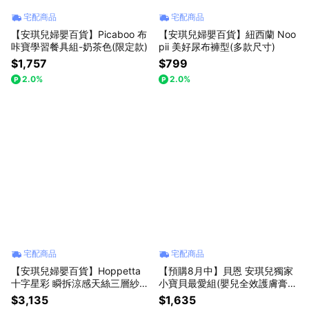
宅配商品
宅配商品
【安琪兒婦嬰百貨】Picaboo 布
【安琪兒婦嬰百貨】紐西蘭 Noo
咔寶學習餐具組-奶茶色(限定款)
pii 美好尿布褲型(多款尺寸)
$1,757
$799
2.0%
2.0%
宅配商品
宅配商品
【安琪兒婦嬰百貨】Hoppetta
【預購8月中】貝恩 安琪兒獨家
十字星彩 瞬拆涼感天絲三層紗防
小寶貝最愛組(嬰兒全效護膚膏/
踢背心(可拆替換透氣排汗網眼
嬰兒泡泡香浴露/嬰兒保養柔濕
$3,135
$1,635
布-2-7歲-粉紅
巾/公司指寄)