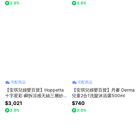
2.0%
2.0%
宅配商品
宅配商品
【安琪兒婦嬰百貨】Hoppetta
【安琪兒婦嬰百貨】丹麥 Derma
十字星彩 瞬拆涼感天絲三層紗防
兒童2合1洗髮沐浴露500ml
踢背心(可拆替換透氣排汗網眼
$3,021
$740
布-0-3歲-粉紅
2.0%
2.0%