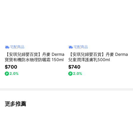
宅配商品
宅配商品
【安琪兒婦嬰百貨】丹麥 Derma
【安琪兒婦嬰百貨】丹麥 Derma
寶寶有機防水物理防曬霜 150ml
兒童潤澤護膚乳500ml
$700
$740
2.0%
2.0%
更多推薦
看更多