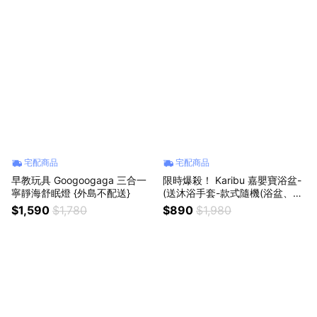
宅配商品
宅配商品
早教玩具 Googoogaga 三合一
限時爆殺！ Karibu 嘉嬰寶浴盆-
寧靜海舒眠燈 {外島不配送}
(送沐浴手套-款式隨機(浴盆、澡
盆、沐浴)(送禮){外島不配送}
$1,590
$1,780
$890
$1,980