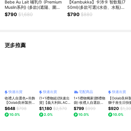
Bebe Au Lait 哺乳巾 (Premium
【Kambukka】卡沛卡 智飲瓶(7
Muslin系列) (多款)(遮陽、圍巾)
50ml)(多款可選)(水壺、水瓶)
(送禮、圍裙 ) {外島不配送}
{外島不配送}
$790
$1,680
$790
$880
更多推薦
看更多
快速出貨
快速出貨
宅配商品
快速出貨
收禮人自選色+吊飾
(1+1禮物組)[快速出
1+1禮物獨家(贈禮物
【Oolab良杯
【Oolab良杯製所】
貨]【義大利BLACK
袋) 收禮人自選款式
獅子座生日快
🫶🏻七夕萌萌組 |
HAMMER 】
共二款【我適文創】
組合 | 1150m
$648
$798
$1,180
$2,570
$799
$999
$920
$1,3
800ml豆沙吸管杯
SNOOPY史努比
miffy 米飛 不鏽鋼吸
鋼手把杯+蝴
10.0%
2.0%
10.0%
10.0%
鼠鼠吊飾組🚗快速出
316不鏽鋼保溫保冰
管杯or MOOMIN不
飾快速出貨
貨
吸管杯860ml+史努
鏽鋼吸管杯 + 飲料
比提袋
提袋