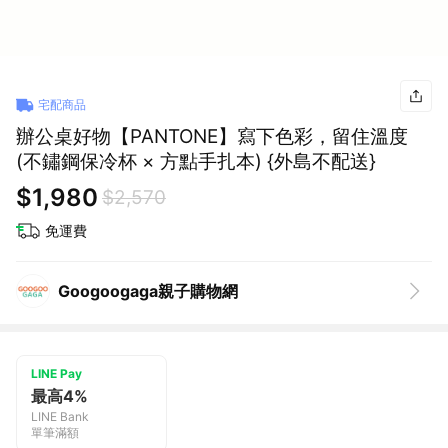
宅配商品
辦公桌好物【PANTONE】寫下色彩，留住溫度
(不鏽鋼保冷杯 × 方點手扎本) {外島不配送}
$1,980
$2,570
免運費
Googoogaga親子購物網
LINE Pay
最高4%
LINE Bank
單筆滿額