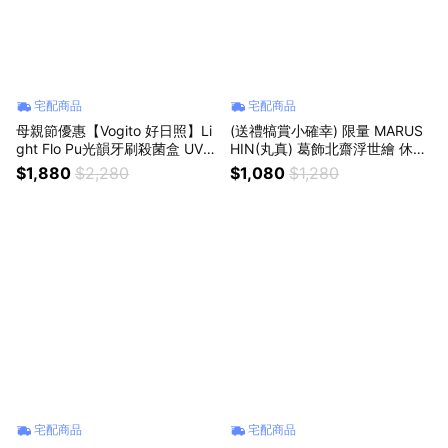
宅配商品
宅配商品
母親節優惠【Vogito 好日照】Li
(送禮犒賞小確幸) 限量 MARUS
ght Flo Pu光韻牙刷殺菌盒 UVC
HIN(丸真) 葛飾北齋浮世繪 休閒
-LED紫外線 殺菌 風乾 循環(牙
浴巾 70x140cm (多款可選) {外
$1,880
$2,280
$1,080
$1,280
刷/兒童牙刷/刮鬍刀皆可) {外島
島不配送}
不配送}
宅配商品
宅配商品