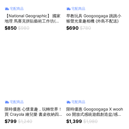
宅配商品
宅配商品
【National Geographic】 國家
早教玩具 Googoogaga 跳跳小
地理 馬賽克拼貼藝術工作坊(手
猴聲光童趣相機 {外島不配送}
做、玩具) {外島不配送}
$850
$980
$690
$780
宅配商品
宅配商品
限時優惠 心懷童趣，玩轉世界！
限時優惠 Googoogaga X wooh
買 Crayola 繪兒樂 書桌收納四件
oo 開放式感統遊戲創造盆/感官
組 送 12色蠟筆組 (收納、文具)
盆 {外島不配送}
$799
$1,240
$1,399
$1,980
{外島不配送}