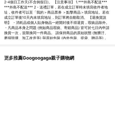
2-4個日工作天(不含例假日)。 【注意事項】 1.***外島不配送***
***外島不配送*** 2・送禮訂單，若在成立訂單時未填寫收件者地
址，收件者可以至「我的＞商品票券 ＞點擊商品＞填寫地址。若在
成立訂單後10天內未填寫地址，則訂單將自動取消。 【退換貨說
明】 ・消耗品或個人貼身物品一經開封後不得退貨，瑕疵品除外。
・凡商品本身之問題 (例如商品瑕疵、寄錯商品) 皆可於七日內申請
換貨一次，並限換同一件商品。 請保持商品的原始狀態 (無髒汙、
磨損毀壞、加工改造等) 與原始包裝 (內外包裝、提袋、贈品等)，
請將問題商品使用原紙箱包裝，請以客服信或來電告知，我們將會
為您安排退換商品。 ・對商品有任何疑慮，請與我們連絡，我們會
立即為您處理。 【商家資訊】 公司名：昱瑒企業有限公司 統一編
更多推薦Googoogaga親子購物網
看更多
號：24421136 客服電話：06-7213838 客服信箱：
info@googoogaga.com.tw 客服時段：週一~週五 9:00~17:00