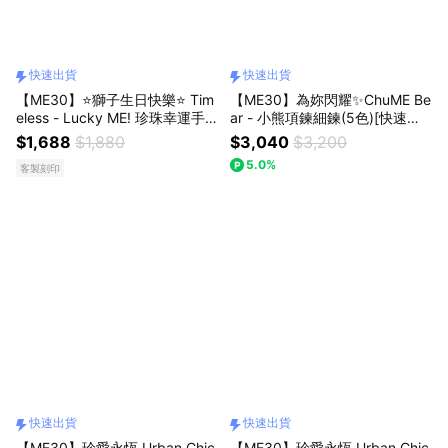
快速出貨
快速出貨
【ME30】⭐獅子生日快樂⭐ Tim
【ME30】為妳閃耀✨ChuME Be
eless - Lucky ME! 珍珠幸運手
ar - 小熊項鍊細鍊(5色)[快速出
鍊(4色可選)[快速出貨]
貨]
$1,688
$1,880
$3,040
$3,200
5.0%
客製刻印
快速出貨
快速出貨
【ME30】珍愛永恆 Urban Chic
【ME30】珍愛永恆 Urban Chic