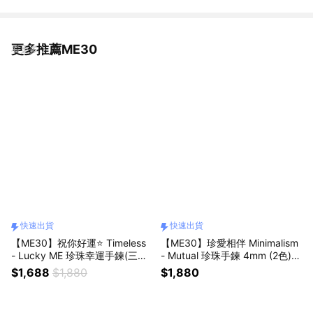
更多推薦ME30
看更多
快速出貨
快速出貨
【ME30】祝你好運⭐ Timeless
【ME30】珍愛相伴 Minimalism
- Lucky ME 珍珠幸運手鍊(三色)
- Mutual 珍珠手鍊 4mm (2色)
[快速出貨]
[快速出貨]
$1,688
$1,880
$1,880