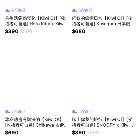
宅配商品
宅配商品
為生活袋點變化【Kiiwi O!】[收
貓奴的療癒日常【Kiiwi O!】[收
禮者可自選] Hello Kitty x Kiiwi
禮者可自選] Kusuguru 日本眼鏡
O! 聯名款．變裝系列雙面棉麻手
貓．刺繡貓咪月亮包 (共4款可
$390
$590
$680
袋 (共8款可選) 三麗鷗 出遊購物
選) 斜背包 側背包 出遊 購物 逛
輕巧便利 實用好提 簡約提袋 女
街 旅行 輕巧耐裝 可愛療癒 女生
生禮物
禮物
宅配商品
宅配商品
冰友總會有辦法的【Kiiwi O!】
踏上你我的旅行【Kiiwi O!】[收
[收禮者可自選] Chiikawa 吉伊
禮者可自選] SNOOPY x Kiiwi
卡哇．不銹鋼曲線冰壩杯提袋組
O! 聯名款．太空感澎澎可愛萬用
$690
$390
$490
(共2色可選) 手搖飲 冰壩杯 保冰
包 (共5色可選) 包包掛飾 小物