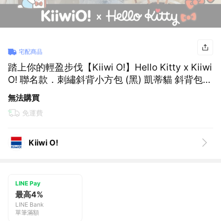
宅配商品
踏上你的輕盈步伐【Kiiwi O!】Hello Kitty x Kiiwi
O! 聯名款．刺繡斜背小方包 (黑) 凱蒂貓 斜背包
帆布包 出遊 購物 逛街 輕巧耐用 可愛療癒 女生禮
無法購買
物
免運費
Kiiwi O!
LINE Pay
最高4%
LINE Bank
單筆滿額