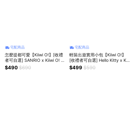
宅配商品
宅配商品
怎麼提都可愛【Kiiwi O!】[收禮
輕裝出遊實用小包【Kiiwi O!】
者可自選] SANRIO x Kiiwi O! 聯
[收禮者可自選] Hello Kitty x Kii
名款．針織多變手腕包 (共4款可
wi O! 聯名款．雙層輕便斜背包
$490
$690
$499
$590
選) 提袋 購物袋 外出 出遊 購物
(共3色可選) 三麗鷗 斜背包 出遊
野餐 環保 輕巧 耐用 送女友 情人
購物 輕巧耐用 可愛療癒 女生禮
獻禮
物