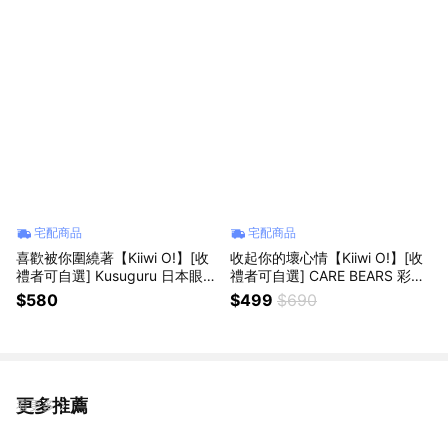
提袋 便利好攜帶 可愛療癒 女生
娃娃收納 可愛療癒 外出吸睛 閨
禮物
蜜禮 可愛療癒
宅配商品
宅配商品
喜歡被你圍繞著【Kiiwi O!】[收
收起你的壞心情【Kiiwi O!】[收
禮者可自選] Kusuguru 日本眼鏡
禮者可自選] CARE BEARS 彩虹
貓．刺繡貓咪斜背包 (共3色可
熊療癒絨毛造型大容量多用途收
$580
$499
$690
選) 斜背包 肩背包 手提包 出遊
納包 (共4色可選) 正版授權 彩虹
購物 逛街 旅行 輕巧耐裝 可愛療
熊 收納包 化妝包 舒適柔軟 可愛
癒 女生禮物
療癒 閨蜜禮 人氣爆紅
更多推薦
看更多