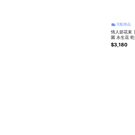
宅配商品
情人節花束【F
園 永生花 乾
$3,180