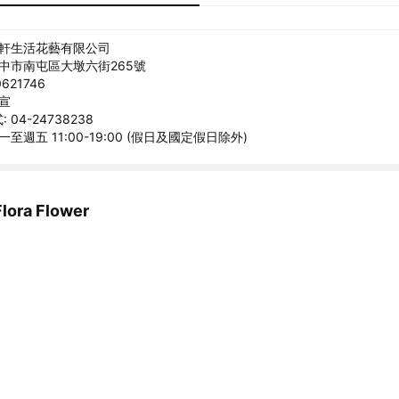
沐軒生活花藝有限公司
台中市南屯區大墩六街265號
621746
穎宣
04-24738238
一至週五 11:00-19:00 (假日及國定假日除外)
ra Flower