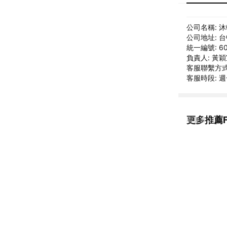
公司名稱: 
公司地址: 
統一編號: 60
負責人: 黃
客服聯繫方式: 
客服時段: 週
更多推薦Flo
看更多