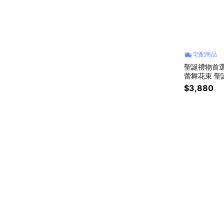
宅配商品
聖誕禮物首選【F
蕾舞花束 聖
$3,880