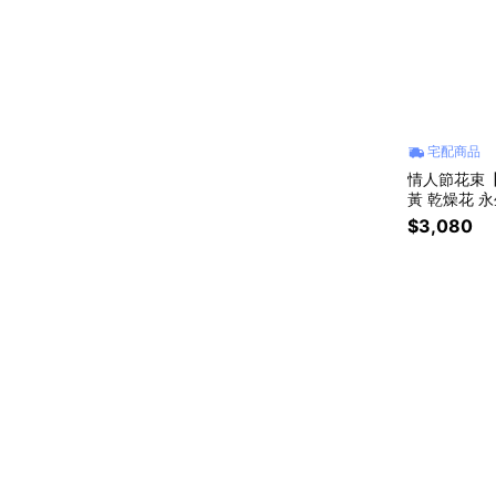
宅配商品
情人節花束【F
黃 乾燥花 永
$3,080