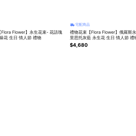
宅配商品
lora Flower】永生花束- 花語瑰
禮物花束【Flora Flower】俄羅斯
燥花 生日 情人節 禮物
里思托灰藍 永生花 生日 情人節 禮
$4,680