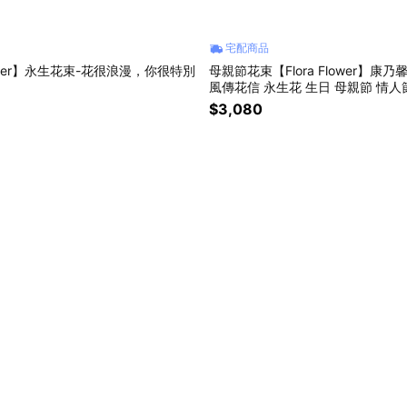
宅配商品
Flower】永生花束-花很浪漫，你很特別
母親節花束【Flora Flower】康
風傳花信 永生花 生日 母親節 情人
$3,080