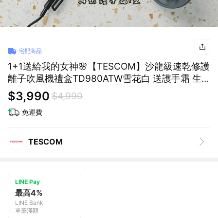
宅配商品
1+1送給我的女神🌸【TESCOM】沙龍級速乾修護
離子吹風機禮盒TD980ATW雪花白 送護手霜 生
日禮物
$3,990
$4,990
免運費
TESCOM
LINE Pay
最高4%
LINE Bank
單筆滿額