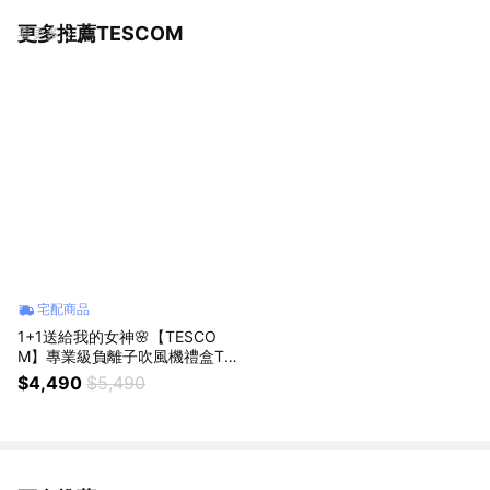
更多推薦TESCOM
看更多
宅配商品
1+1送給我的女神🌸【TESCO
M】專業級負離子吹風機禮盒TD
880ATW雪白 送護手霜 生日禮
$4,490
$5,490
物