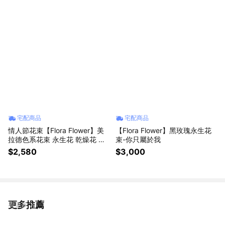
宅配商品
宅配商品
情人節花束【Flora Flower】美
【Flora Flower】黑玫瑰永生花
拉德色系花束 永生花 乾燥花 生
束-你只屬於我
日 情人節 禮物
$2,580
$3,000
更多推薦
看更多