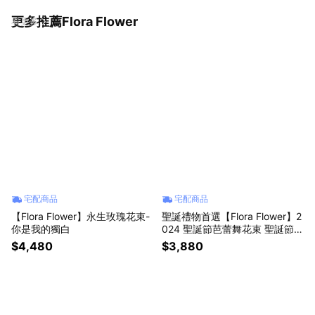
更多推薦Flora Flower
看更多
宅配商品
宅配商品
【Flora Flower】永生玫瑰花束-
聖誕禮物首選【Flora Flower】2
你是我的獨白
024 聖誕節芭蕾舞花束 聖誕節
情人節 永生花 開幕 生日 禮物
$4,480
$3,880