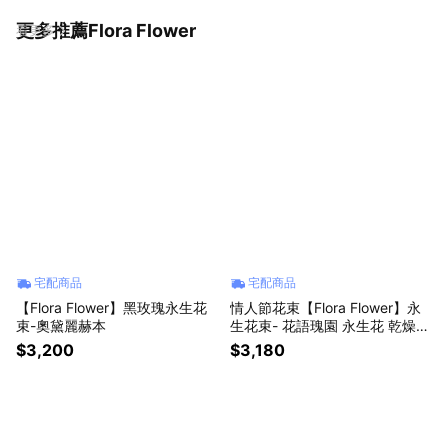
更多推薦Flora Flower
看更多
宅配商品
宅配商品
【Flora Flower】黑玫瑰永生花
情人節花束【Flora Flower】永
束-奧黛麗赫本
生花束- 花語瑰園 永生花 乾燥花
生日 情人節 禮物
$3,200
$3,180