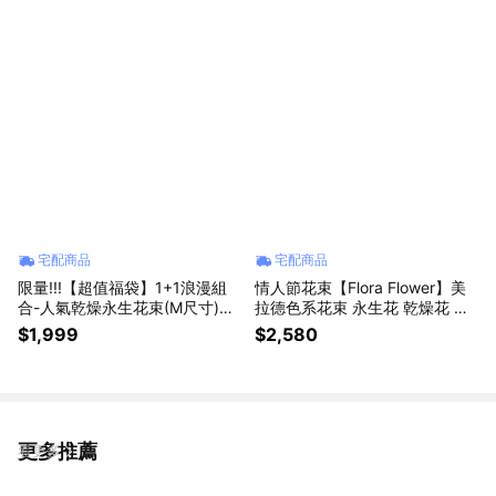
宅配商品
宅配商品
限量!!!【超值福袋】1+1浪漫組
情人節花束【Flora Flower】美
合-人氣乾燥永生花束(M尺寸)
拉德色系花束 永生花 乾燥花 生
+乾燥花卡片(隨機爆款)
日 情人節 禮物
$1,999
$2,580
更多推薦
看更多