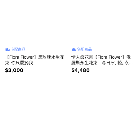
宅配商品
宅配商品
【Flora Flower】黑玫瑰永生花
情人節花束【Flora Flower】俄
束-你只屬於我
羅斯永生花束 - 冬日冰川藍 永生
花 生日 情人節 禮物
$3,000
$4,480