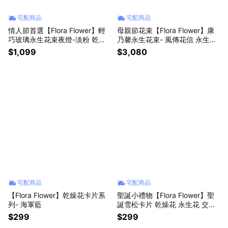
宅配商品
宅配商品
情人節首選【Flora Flower】輕
母親節花束【Flora Flower】康
巧玻璃永生花束夜燈-淡粉 乾燥
乃馨永生花束- 風傳花信 永生花
花 永生花 生日 情人節 蛋糕 禮物
生日 母親節 情人節 禮物
$1,099
$3,080
宅配商品
宅配商品
【Flora Flower】乾燥花卡片系
聖誕小禮物【Flora Flower】聖
列- 海軍藍
誕雪松卡片 乾燥花 永生花 交互
禮物 生日 聖誕
$299
$299