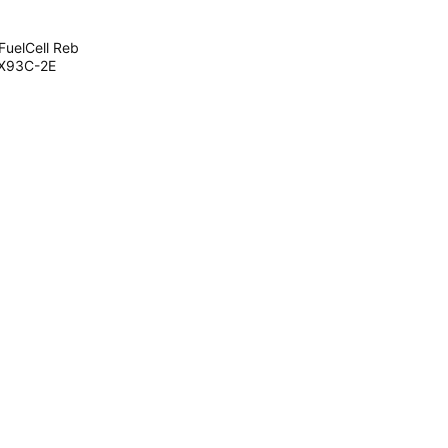
uelCell Reb
X93C-2E