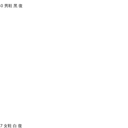
580 男鞋 黑 復
327 女鞋 白 復