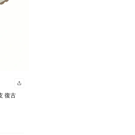
麂皮 復古