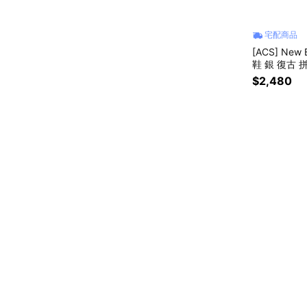
宅配商品
[ACS] New
鞋 銀 復古 拼
$2,480