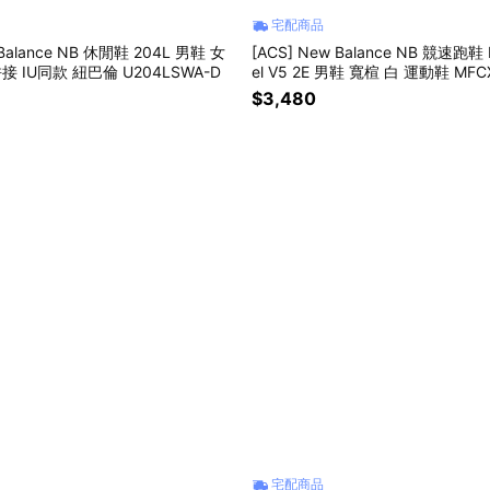
宅配商品
 Balance NB 休閒鞋 204L 男鞋 女
[ACS] New Balance NB 競速跑鞋 F
鞋 銀 復古 拼接 IU同款 紐巴倫 U204LSWA-D
el V5 2E 男鞋 寬楦 白 運動鞋 MFC
$3,480
宅配商品