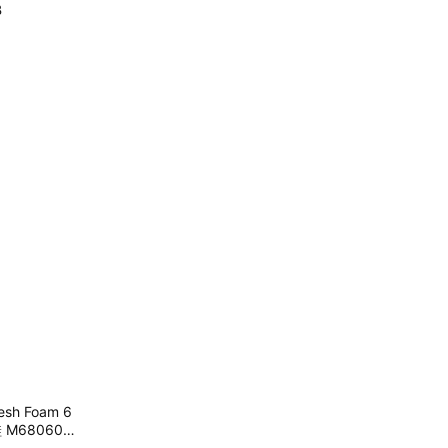
B
esh Foam 6
 M680603-