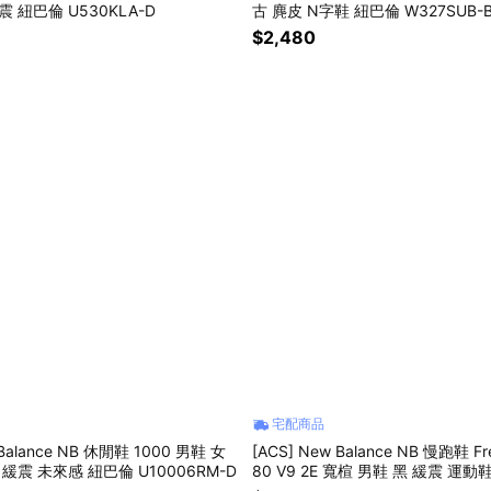
震 紐巴倫 U530KLA-D
古 麂皮 N字鞋 紐巴倫 W327SUB-
$2,480
宅配商品
 Balance NB 休閒鞋 1000 男鞋 女
[ACS] New Balance NB 慢跑鞋 Fr
 緩震 未來感 紐巴倫 U10006RM-D
80 V9 2E 寬楦 男鞋 黑 緩震 運動鞋
2E