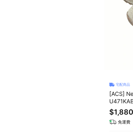
宅配商品
[ACS] 
U471KA
$1,88
免運費