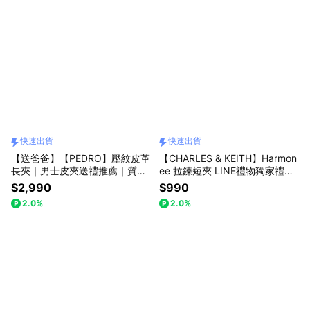
快速出貨
快速出貨
【送爸爸】【PEDRO】壓紋皮革
【CHARLES & KEITH】Harmon
長夾｜男士皮夾送禮推薦｜質感
ee 拉鍊短夾 LINE禮物獨家禮盒
單品｜快速出貨｜小CK集團品牌
附提袋｜快速出貨｜生日禮物｜
$2,990
$990
交換禮物｜小CK｜官方直營
2.0%
2.0%