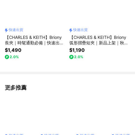
快速出貨
快速出貨
【CHARLES & KEITH】Briony
【CHARLES & KEITH】Briony
長夾｜時髦通勤必備｜快速出貨
弧形摺疊短夾｜新品上架｜秋季
｜小CK｜官方直營
新品｜生日送禮推薦｜快速出貨
$1,490
$1,190
｜小CK｜官方直營
2.0%
2.0%
更多推薦
看更多