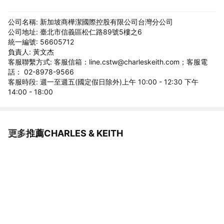
公司名稱: 新加坡商樺潔國際控股有限公司台灣分公司
公司地址: 臺北市信義區松仁路89號5樓之6
統一編號: 56605712
負責人: 黃文杰
客服聯繫方式: 客服信箱：line.cstw@charleskeith.com；客服電
話： 02-8978-9566
客服時段: 週一至週五(國定假日除外)上午 10:00 - 12:30 下午
14:00 - 18:00
更多推薦CHARLES & KEITH
看更多