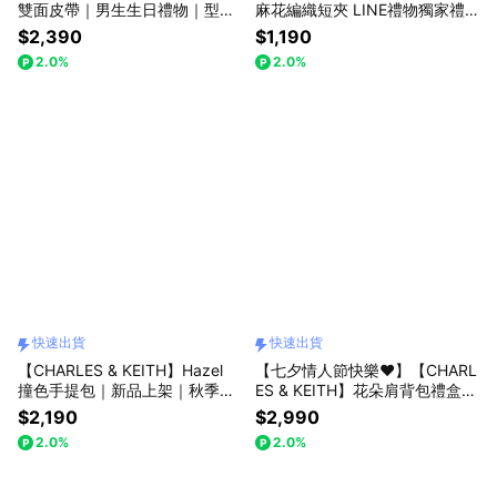
雙面皮帶｜男生生日禮物｜型男
麻花編織短夾 LINE禮物獨家禮
單品｜快速出貨｜小CK集團品牌
盒 附提袋｜粉嫩開運色｜情人節
$2,390
$1,190
快樂｜生日禮物｜快速出貨｜小
2.0%
2.0%
CK｜官方直營
快速出貨
快速出貨
【CHARLES & KEITH】Hazel
【七夕情人節快樂❤️】【CHARL
撞色手提包｜新品上架｜秋季新
ES & KEITH】花朵肩背包禮盒
品｜快速出貨｜小CK｜官方直營
限定包裝禮盒｜新品上架｜七夕
$2,190
$2,990
情人節禮盒｜快速出貨｜小CK｜
2.0%
2.0%
官方直營