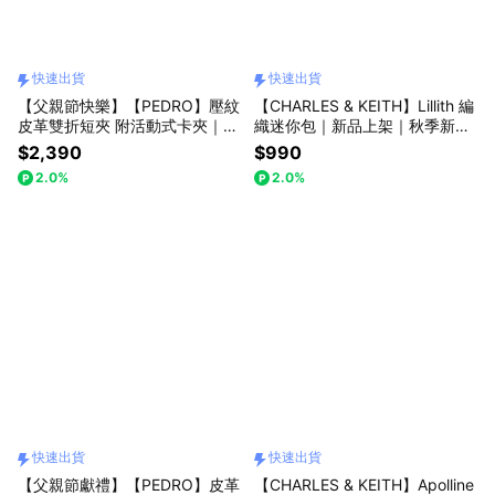
快速出貨
快速出貨
【父親節快樂】【PEDRO】壓紋
【CHARLES & KEITH】Lillith 編
皮革雙折短夾 附活動式卡夾｜男
織迷你包｜新品上架｜秋季新品
士皮夾送禮推薦｜質感單品｜快
｜快速出貨｜小CK｜官方直營
$2,390
$990
速出貨｜小CK集團品牌
2.0%
2.0%
快速出貨
快速出貨
【父親節獻禮】【PEDRO】皮革
【CHARLES & KEITH】Apolline