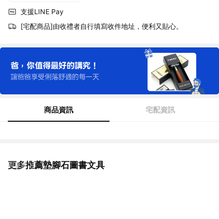
支援LINE Pay
[宅配商品]由收禮者自行填寫收件地址，便利又貼心。
商品資訊
宅配資訊
更多推薦墊腳石圖書文具
看更多