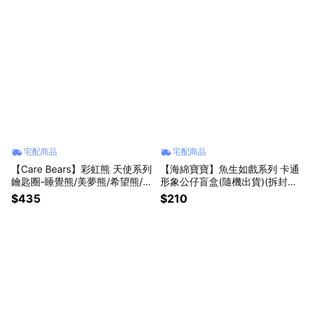
宅配商品
宅配商品
【Care Bears】彩虹熊 天使系列
【海綿寶寶】魚生如戲系列 卡通
鑰匙圈-睡覺熊/美夢熊/希望熊/
形象公仔盲盒(隨機出貨)(拆封不
生日熊【墊腳石】絨毛吊飾
退)【墊腳石】
$435
$210