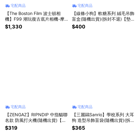
宅配商品
宅配商品
【The Boston Film 波士頓相
【線條小狗】軟糖系列 絨毛吊飾
機】F99 潮玩復古底片相機-摩
盲盒(隨機出貨)(拆封不退)【墊腳
卡棕/薰衣草紫/萊姆綠/晴空藍/蜜
石】盒玩 鑰匙圈
$1,330
$400
桃粉/永恆黑/經典白【墊腳石】
宅配商品
宅配商品
【ZENGAZ】RIPNDIP 中指貓聯
【三麗鷗Sanrio】學校系列 大耳
名款 防風打火機(隨機出貨)【墊
狗 造型吊飾盲袋(隨機出貨)(拆封
腳石】厭世魂質感聯名 燃燒殆盡
不退)【墊腳石】
$319
$365
的外星人