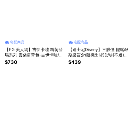
宅配商品
宅配商品
【PG 美人網】吉伊卡哇 粉萌登
【迪士尼Disney】三眼怪 輕鬆敲
場系列 雲朵肩背包-吉伊卡哇/小
敲樂盲盒(隨機出貨)(拆封不退)
八貓/烏薩奇【墊腳石】
【墊腳石】玩具總動員 皮克斯
$730
$439
造型木魚