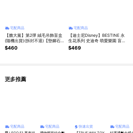
宅配商品
宅配商品
【膽大黨】第2彈 絨毛吊飾盲盒
【迪士尼Disney】BESTINE 永
(隨機出貨)(拆封不退)【墊腳石】
生花系列 史迪奇 萌愛樂園 盲盒
動漫周邊
(隨機出貨)(拆封不退)【墊腳石】
$460
$469
更多推薦
看更多
宅配商品
宅配商品
快速出貨
宅配商品
🏁 LEGO F1 賽車頭
禮物獨家組合💝
【TRUE WAY TOY
好運禮💝大橘