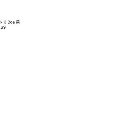
ak 6 Boa 男
569