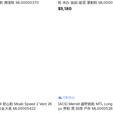
鞋 溯溪鞋 ML00005370
鞋 米白 旋鈕 緩震 運動鞋 ML0000
$5,180
宅配商品
ell 登山鞋 Moab Speed 2 Vent 2K
[ACS] Merrell 越野跑鞋 MTL Long 
黃金大底 ML00005422
yx 男鞋 黑 回彈 戶外 ML0000526