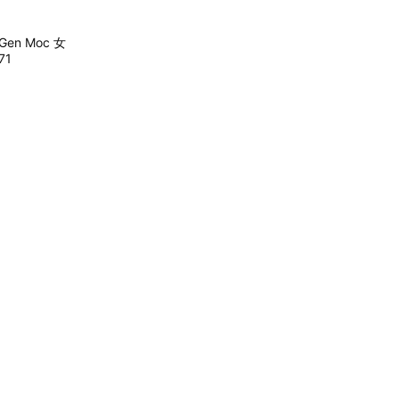
 Gen Moc 女
71