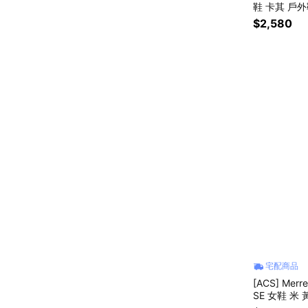
鞋 卡其 戶外
$2,580
宅配商品
[ACS] Merr
SE 女鞋 米 