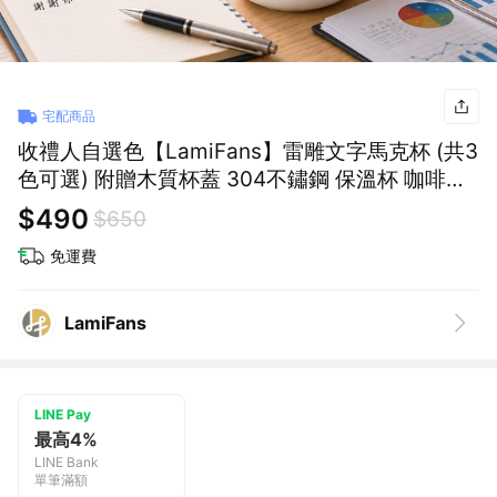
宅配商品
收禮人自選色【LamiFans】雷雕文字馬克杯 (共3
色可選) 附贈木質杯蓋 304不鏽鋼 保溫杯 咖啡杯
專屬於你 獨一無二
$490
$650
免運費
LamiFans
LINE Pay
最高4%
LINE Bank
單筆滿額