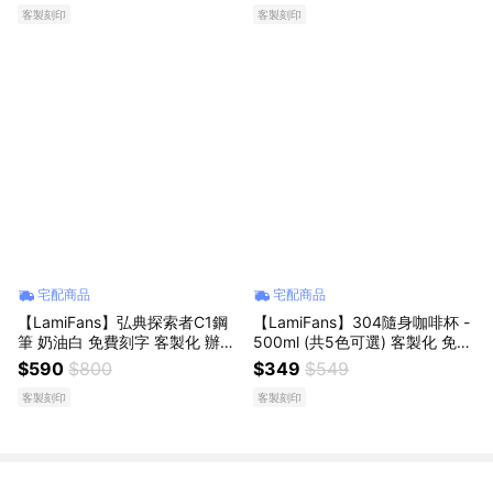
客製刻印
客製刻印
保杯 上班族 提提神
宅配商品
宅配商品
【LamiFans】弘典探索者C1鋼
【LamiFans】304隨身咖啡杯 -
筆 奶油白 免費刻字 客製化 辦公
500ml (共5色可選) 客製化 免費
室 學校 書寫流暢 情人獻禮 生日
刻字 禮盒提袋組 咖啡 飲品 保溫
$590
$800
$349
$549
禮 職場禮 情人節
香醇 溫暖 不鏽鋼 便利攜帶 獻上
客製刻印
客製刻印
日常驚喜 甜蜜