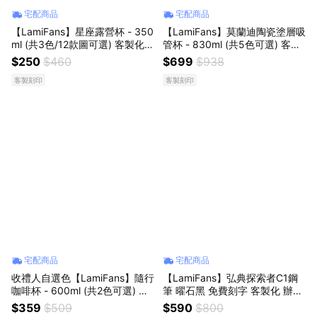
宅配商品
宅配商品
【LamiFans】星座露營杯 - 350
【LamiFans】莫蘭迪陶瓷塗層吸
ml (共3色/12款圖可選) 客製化
管杯 - 830ml (共5色可選) 客製
雷雕刻字 304不銹鋼 專屬環保
化 客製刻字 粗吸管 可吸珍珠 環
$250
$460
$699
$938
杯 防燙杯 野餐露營 攜帶便利
保杯 手搖必備 飲料控
客製刻印
客製刻印
宅配商品
宅配商品
收禮人自選色【LamiFans】隨行
【LamiFans】弘典探索者C1鋼
咖啡杯 - 600ml (共2色可選) 客
筆 曜石黑 免費刻字 客製化 辦公
製化 免費雕刻 保溫保冷 304不
室 學校 書寫流暢 情人獻禮 生日
$359
$509
$590
$800
鏽鋼 附不鏽鋼吸管 一蓋雙飲 環
禮 男朋友 情人節