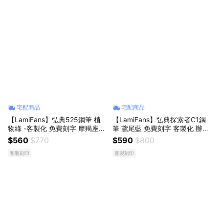
宅配商品
宅配商品
【LamiFans】弘典525鋼筆 植
【LamiFans】弘典探索者C1鋼
物綠 -客製化 免費刻字 摩羯座生
筆 鳶尾藍 免費刻字 客製化 辦公
日快樂 生日禮 職場禮 文字書寫
室 學校 書寫流暢 情人獻禮 生日
$560
$770
$590
$800
好友 同事 情侶 送上祝福 送禮首
禮 職場禮 情人節
客製刻印
客製刻印
選