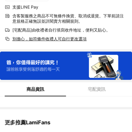
支援LINE Pay
含客製服務之商品不可無條件換貨、取消或退貨。下單前請注
意規格正確無誤並詳閱賣方相關規則。
[宅配商品]由收禮者自行填寫收件地址，便利又貼心。
別擔心，如符條件收禮人可自行更改選項
商品資訊
宅配資訊
更多推薦LamiFans
看更多