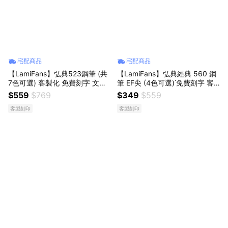
宅配商品
宅配商品
【LamiFans】弘典523鋼筆 (共
【LamiFans】弘典經典 560 鋼
7色可選) 客製化 免費刻字 文具
筆 EF尖 (4色可選)˙免費刻字 客
書寫 辦公室 出差 送女友 好友 同
製化 辦公室 學校 書寫流暢 情人
$559
$769
$349
$559
事 業務 生日禮 職場禮 送上祝福
獻禮 生日禮 職場禮 情人節
客製刻印
客製刻印