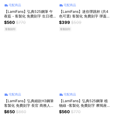
宅配商品
宅配商品
【LamiFans】弘典525鋼筆 午
【LamiFans】迷你彈跳杯 (共4
夜藍 - 客製化 免費刻字 生日禮
色可選) 客製化 免費刻字 彈蓋保
職場禮 文字書寫 好友 同事 情侶
溫杯 不鏽鋼保溫杯 不銹鋼 口袋
$560
$770
$399
$509
送上祝福 送禮首選
杯 保溫水杯 水壺 客製化禮物 小
客製刻印
客製刻印
孩水壺
宅配商品
宅配商品
【LamiFans】弘典細款H3鋼筆
【LamiFans】弘典525鋼筆 植
客製化 免費刻字 長官 商務人士
物綠 -客製化 免費刻字 摩羯座生
男友 職場禮 生日禮 客製心意禮
日快樂 生日禮 職場禮 文字書寫
$650
$860
$560
$770
書寫儀式感 書寫流暢
好友 同事 情侶 送上祝福 送禮首