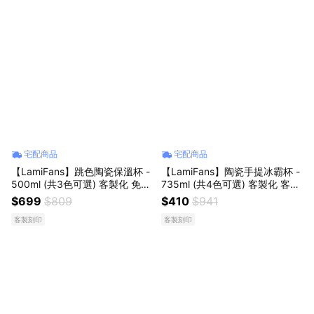
宅配商品
宅配商品
【LamiFans】跳色陶瓷保溫杯 -
【LamiFans】陶瓷手提冰霸杯 -
500ml (共3色可選) 客製化 免費
735ml (共4色可選) 客製化 客製
刻字 處女座生日好禮 保溫杯 環
雕刻 附彈跳吸管 可裝大杯飲料
$699
$809
$410
$941
保杯 專屬於你 獨一無二 生日禮
手搖飲 上班族最愛
客製刻印
客製刻印
閨蜜禮 外出補水 多喝水