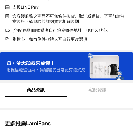
支援LINE Pay
含客製服務之商品不可無條件換貨、取消或退貨。下單前請注
意規格正確無誤並詳閱賣方相關規則。
[宅配商品]由收禮者自行填寫收件地址，便利又貼心。
別擔心，如符條件收禮人可自行更改選項
商品資訊
宅配資訊
更多推薦LamiFans
看更多