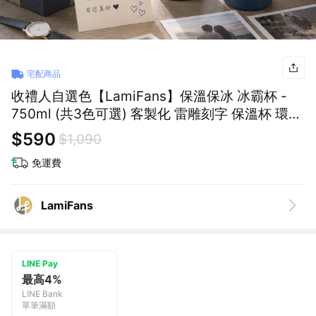
宅配商品
收禮人自選色【LamiFans】保溫保冰 冰霸杯 -
750ml (共3色可選) 客製化 雷雕刻字 保溫杯 環保
杯 附提把 辦公室 開車通勤 補水 喝水
$590
$1,090
免運費
LamiFans
LINE Pay
最高4%
LINE Bank
單筆滿額