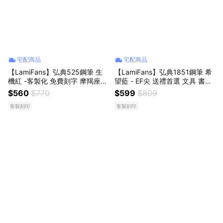
宅配商品
宅配商品
【LamiFans】弘典525鋼筆 生
【LamiFans】弘典1851鋼筆 希
機紅 -客製化 免費刻字 摩羯座生
望藍 - EF尖 送禮首選 文具 書寫
日快樂 生日禮 職場禮 文字書寫
好友 同事 主管 生日禮 職場禮 送
$560
$770
$599
$809
好友 同事 情侶 送上祝福 送禮首
上祝福 免費刻字 客製化
客製刻印
客製刻印
選