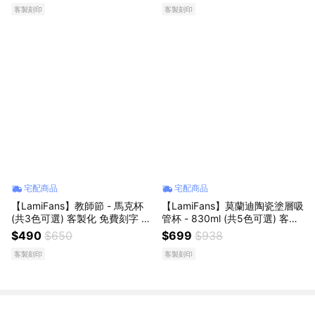
客製刻印
客製刻印
選
宅配商品
宅配商品
【LamiFans】教師節 - 馬克杯
【LamiFans】莫蘭迪陶瓷塗層吸
(共3色可選) 客製化 免費刻字 附
管杯 - 830ml (共5色可選) 客製
贈木質杯蓋 304不鏽鋼 保溫杯
化 客製刻字 粗吸管 可吸珍珠 環
$490
$650
$699
$938
咖啡杯 專屬於你
保杯 手搖必備 飲料控
客製刻印
客製刻印