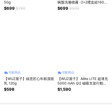
50g
碗盤洗滌噴霧 -2+2禮盒組1600
g
$699
$780
$699
$999
宅配商品
宅配商品
【WUZ屋子】綠意匠心年糕潔面
【WUZ屋子】 Allite LITE 超薄充
乳 120g
5000 mAh Qi2 磁吸支架行動電
源-共2色（ 產品標示 Wh，可帶
$598
$1,590
上飛機 ）