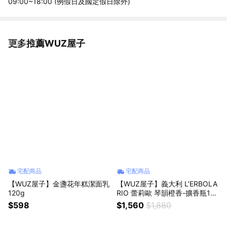
09:00~18:00 (例假日及國定假日除外)
更多推薦WUZ屋子
看更多
宅配商品
宅配商品
【WUZ屋子】金盞花年糕潔面乳
【WUZ屋子】義大利 L’ERBOLA
120g
RIO 蕾莉歐 琴韻橙香-擴香瓶125
ml
$598
$1,560
$1,880