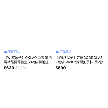
宅配商品
宅配商品
【WUZ屋子】OKLAO 歐客佬 圓
【WUZ屋子】好玻GOODGLAS
滿精品掛耳禮盒(24包/桶)附提
×餃貓FAMILY雙層把手杯-共2款
繩-共2款
$639
$1,380
$890