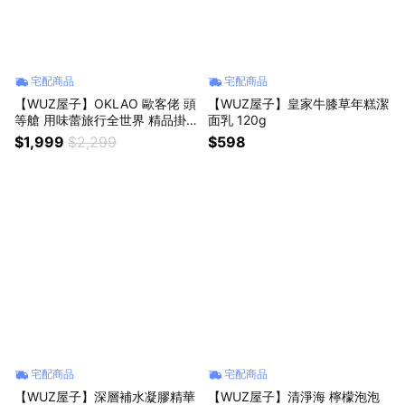
宅配商品
宅配商品
【WUZ屋子】OKLAO 歐客佬 頭
【WUZ屋子】皇家牛膝草年糕潔
等艙 用味蕾旅行全世界 精品掛
面乳 120g
耳禮盒(45包/盒)附提繩
$1,999
$2,299
$598
宅配商品
宅配商品
【WUZ屋子】深層補水凝膠精華
【WUZ屋子】清淨海 檸檬泡泡