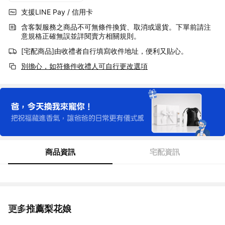
支援LINE Pay / 信用卡
含客製服務之商品不可無條件換貨、取消或退貨。下單前請注
意規格正確無誤並詳閱賣方相關規則。
[宅配商品]由收禮者自行填寫收件地址，便利又貼心。
別擔心，如符條件收禮人可自行更改選項
商品資訊
宅配資訊
更多推薦梨花娘
看更多