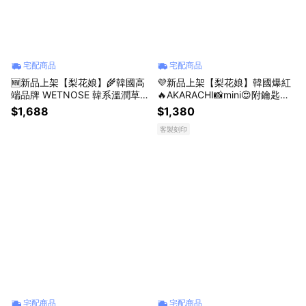
宅配商品
宅配商品
🆕新品上架【梨花娘】🌾韓國高
💜新品上架【梨花娘】韓國爆紅
端品牌 WETNOSE 韓系溫潤草
🔥AKARACHI📸mini😍附鑰匙圈
綠・露耳防曬棉布蓮葉寵物帽
可錄影復古Y2K數位相機(三色)
$1,688
$1,380
(手工製作，等待期約10~15天)
生日禮物 情人禮物 閨蜜禮物
客製刻印
宅配商品
宅配商品