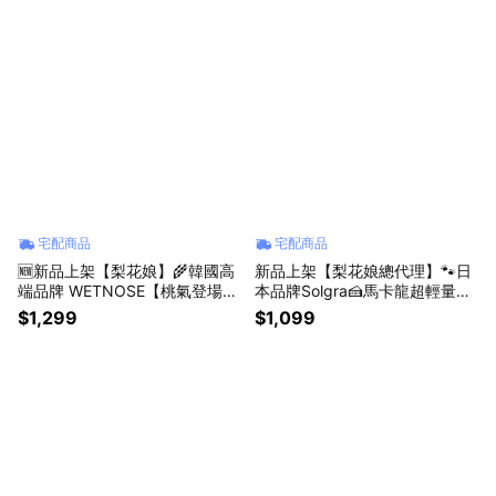
宅配商品
宅配商品
🆕新品上架【梨花娘】🌾韓國高
新品上架【梨花娘總代理】🐾日
端品牌 WETNOSE【桃氣登場】
本品牌Solgra🍰馬卡龍超輕量防
毛孩專屬天然羊毛沙沙紓壓桃寵
潑水 EVA 伊麗莎白雙層花朵頸圈
$1,299
$1,099
物玩具 (手工製作，等待期約10~
(3色)
15天)