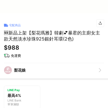
宅配商品
🆕新品上架【梨花瑪雅】韓劇💕暴君的主廚女主
款天然淡水珍珠925銀針耳環(2色)
$988
免運費
梨花娘
LINE Pay
最高4%
LINE Bank
單筆滿額