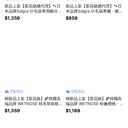
新品上架【梨花娘總代理】🐾日
新品上架【梨花娘總代理】🐾日
本品牌Solgra 🐶毛孩專用瞬冷降
本品牌Solgra 🐶毛孩專屬・瞬冷
溫舒眠方型床墊(4色)
降溫 U 型舒眠枕(M~L)
$1,359
$959
宅配商品
宅配商品
🆕新品上架【梨花娘】🌾韓國高
🆕新品上架【梨花娘】🌾韓國高
端品牌 WETNOSE 韓系草綠格
端品牌 WETNOSE 粉嫩櫻桃・
紋慢食嗅覺墊・微醺貓薄荷刀叉
雙層毛絨冰淇淋寵物玩具(手工製
$1,359
$1,188
玩具三件組(手工製作，等待期約
作，等待期約10~15天)
10~15天)