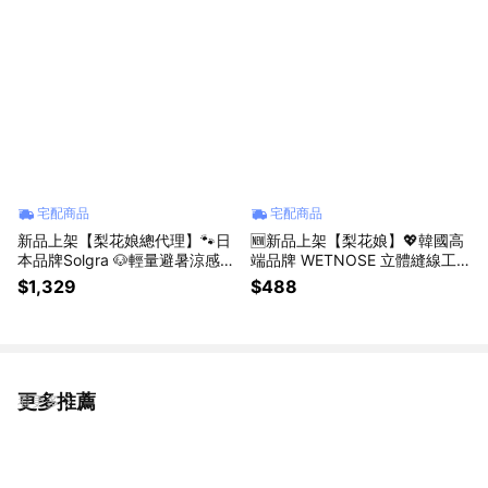
宅配商品
宅配商品
新品上架【梨花娘總代理】🐾日
🆕新品上架【梨花娘】💖韓國高
本品牌Solgra 🐶輕量避暑涼感萌
端品牌 WETNOSE 立體縫線工
耳遮陽寵物帽/冰涼圍脖(6款)
藝 ‧ 韓系犬貓響聲貓草柑橘系列
$1,329
$488
寵物玩具🍊 (手工製作，等待期
約10~15天)
更多推薦
看更多