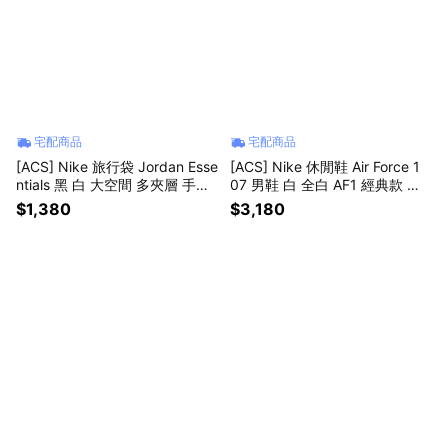
宅配商品
宅配商品
[ACS] Nike 旅行袋 Jordan Esse
[ACS] Nike 休閒鞋 Air Force 1
ntials 黑 白 大空間 多夾層 手提
07 男鞋 白 全白 AF1 經典款 小
可調背帶 健身包 手提包 JD241
白鞋 CW2288111
$1,380
$3,180
3009AD-001