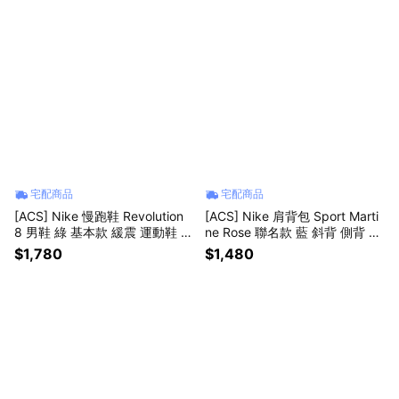
宅配商品
宅配商品
[ACS] Nike 慢跑鞋 Revolution
[ACS] Nike 肩背包 Sport Marti
8 男鞋 綠 基本款 緩震 運動鞋 H
ne Rose 聯名款 藍 斜背 側背 小
J9198-303
包 HV6891-478
$1,780
$1,480