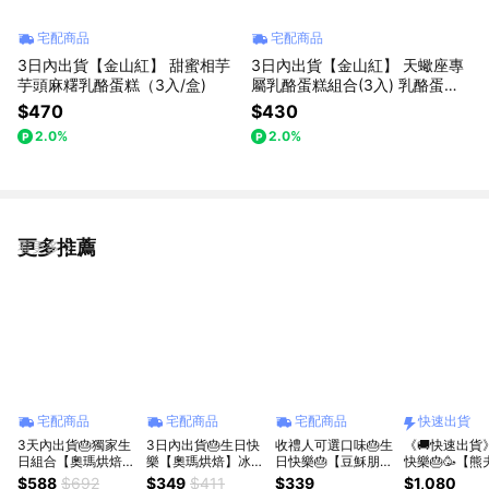
宅配商品
宅配商品
3日內出貨【金山紅】 甜蜜相芋
3日內出貨【金山紅】 天蠍座專
芋頭麻糬乳酪蛋糕（3入/盒)
屬乳酪蛋糕組合(3入) 乳酪蛋糕/
禮盒/星座限定
$470
$430
2.0%
2.0%
更多推薦
看更多
宅配商品
宅配商品
宅配商品
快速出貨
3天內出貨🎂獨家生
3日內出貨🎂生日快
收禮人可選口味🎂生
《🚚快速出貨
日組合【奧瑪烘焙】
樂【奧瑪烘焙】冰冰
日快樂🎂【豆穌朋】
快樂🎂🥳【
冰心餅乾泡芙4口味
吃最消暑 極大顆爆
招牌綜合泡芙-指定
點】茶酒泡芙1
$588
$692
$349
$411
$339
$1,080