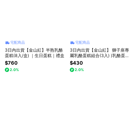
宅配商品
宅配商品
3日內出貨【金山紅】半熟乳酪
3日內出貨【金山紅】 獅子座專
蛋糕(8入/盒) ｜生日蛋糕｜禮盒
屬乳酪蛋糕組合(3入) )乳酪蛋糕/
禮盒/星座限定
$760
$430
2.0%
2.0%