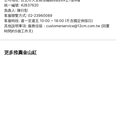
統一編號: 42837620
負責人: 陳衍彰
客服聯繫方式: 02-23960089
客服時段: 週一至週五 10:00 ~ 18:00 (不含國定例假日)
其他說明事項: 服務信箱：customerservice@12cm.com.tw (回覆
時間約5個工作天)
更多推薦金山紅
看更多