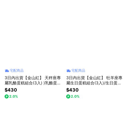
宅配商品
宅配商品
3日內出貨【金山紅】 天秤座專
3日內出貨【金山紅】 牡羊座專
屬乳酪蛋糕組合(3入) )乳酪蛋糕/
屬生日蛋糕組合(3入)/生日蛋糕 /
禮盒/星座限定
禮盒/星座限定
$430
$430
2.0%
2.0%