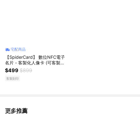
宅配商品
【SpiderCard】 數位NFC電子
名片 - 客製化人像卡 (可客製
化）
$499
$899
客製刻印
更多推薦
看更多