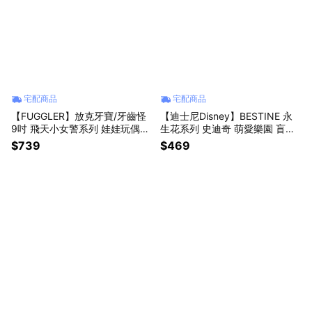
宅配商品
宅配商品
【FUGGLER】放克牙寶/牙齒怪
【迪士尼Disney】BESTINE 永
9吋 飛天小女警系列 娃娃玩偶
生花系列 史迪奇 萌愛樂園 盲盒
(隨機出貨)【墊腳石】花花 泡泡
(隨機出貨)(拆封不退)【墊腳石】
$739
$469
毛毛 魔人啾啾