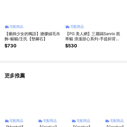
宅配商品
宅配商品
【藥師少女的獨語】搪膠絨毛吊
【PG 美人網】三麗鷗Sanrio 凱
飾-貓貓/壬氏【墊腳石】
蒂貓 浪漫甜心系列-手提斜背包/
斜背包/口金斜背包【墊腳石】H
$730
$530
ELLO KITTY
更多推薦
看更多
宅配商品
宅配商品
宅配商品
宅配商品
【Marshall】
【Creative】
【Creative】
【Creative】