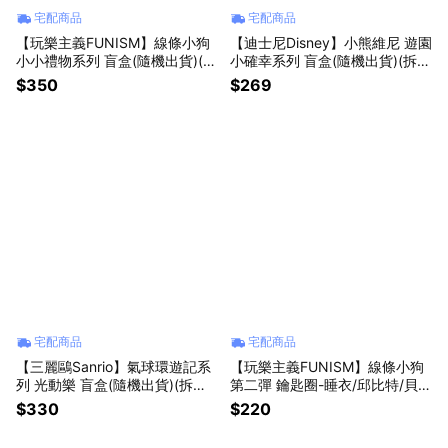
宅配商品
宅配商品
【玩樂主義FUNISM】線條小狗
【迪士尼Disney】小熊維尼 遊園
小小禮物系列 盲盒(隨機出貨)(拆
小確幸系列 盲盒(隨機出貨)(拆封
封不退)【墊腳石】公仔 盒玩 擺
不退)【墊腳石】
$350
$269
飾
宅配商品
宅配商品
【三麗鷗Sanrio】氣球環遊記系
【玩樂主義FUNISM】線條小狗
列 光動樂 盲盒(隨機出貨)(拆封
第二彈 鑰匙圈-睡衣/邱比特/貝殼
不退)【墊腳石】
【墊腳石】
$330
$220