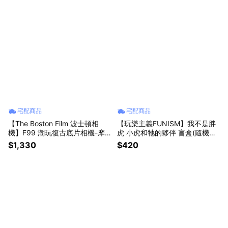
宅配商品
宅配商品
【The Boston Film 波士頓相
【玩樂主義FUNISM】我不是胖
機】F99 潮玩復古底片相機-摩
虎 小虎和牠的夥伴 盲盒(隨機出
卡棕/薰衣草紫/萊姆綠/晴空藍/蜜
貨)(拆封不退)【墊腳石】公仔 盒
$1,330
$420
桃粉/永恆黑/經典白【墊腳石】
玩 擺飾