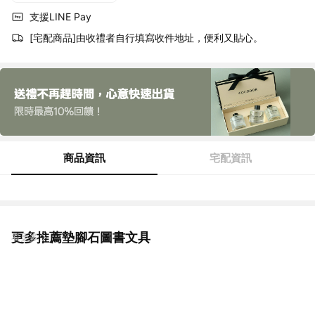
支援LINE Pay
[宅配商品]由收禮者自行填寫收件地址，便利又貼心。
商品資訊
宅配資訊
更多推薦墊腳石圖書文具
看更多