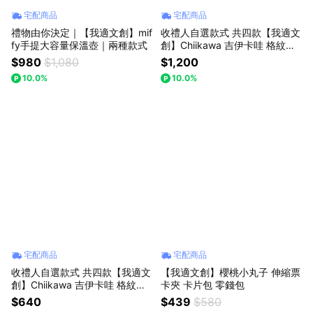
宅配商品
宅配商品
禮物由你決定｜【我適文創】mif
收禮人自選款式 共四款【我適文
fy手提大容量保溫壺｜兩種款式
創】Chiikawa 吉伊卡哇 格紋托
特包
$980
$1,080
$1,200
10.0%
10.0%
宅配商品
宅配商品
收禮人自選款式 共四款【我適文
【我適文創】櫻桃小丸子 伸縮票
創】Chiikawa 吉伊卡哇 格紋蝴
卡夾 卡片包 零錢包
蝶結髮夾
$640
$439
$580