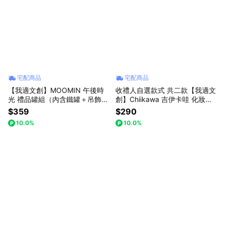
宅配商品
宅配商品
【我適文創】MOOMIN 午後時
收禮人自選款式 共二款【我適文
光 禮品罐組（內含鐵罐＋吊飾＋
創】Chiikawa 吉伊卡哇 化妝造
餅乾）
型海綿
$359
$290
10.0%
10.0%