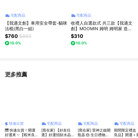
宅配商品
宅配商品
【我適文創】車用安全帶套-貓咪
收禮人自選款式 共三款【我適文
法棍(黑白一組)
創】MOOMIN 姆明 姆明家 造型
鐵罐
$760
$860
$310
10.0%
10.0%
更多推薦
看更多
快速出貨
宅配商品
宅配商品
宅配商品
🔜 快速出貨！開運
[窩在家] 【好友任
[窩在家] 雷神之鎚開
期間限定禮盒
好運來 ✨【蝦米良
選】好運招財水晶樹
瓶器 🎂 生日禮物｜
良品】開運＋