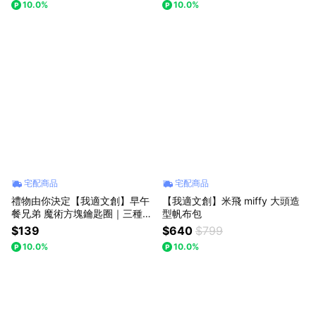
10.0%
10.0%
宅配商品
宅配商品
禮物由你決定【我適文創】早午
【我適文創】米飛 miffy 大頭造
餐兄弟 魔術方塊鑰匙圈｜三種款
型帆布包
式
$139
$640
$799
10.0%
10.0%