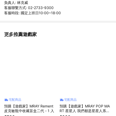
負責人: 林克威
客服聯繫方式: 02-2733-9300
客服時段: 國定上班日10:00~18:00
更多推薦遊戲家
看更多
宅配商品
宅配商品
預購【遊戲家】MRAY Rement
預購【遊戲家】MRAY POP MA
皮克敏瓶中收藏盲盒二代 - 1 入
RT 星星人 我們都是星星人系列
盲盒