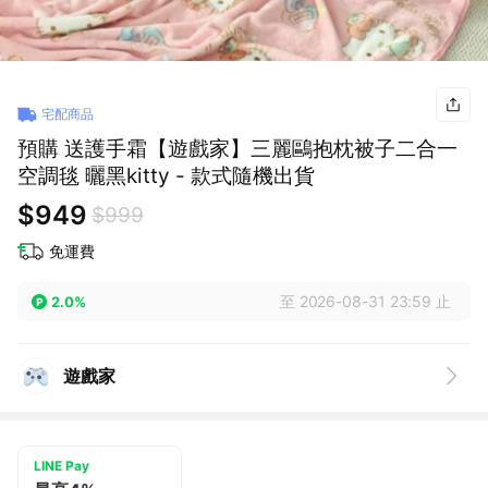
宅配商品
預購 送護手霜【遊戲家】三麗鷗抱枕被子二合一
空調毯 曬黑kitty - 款式隨機出貨
$949
$999
免運費
至 2026-08-31 23:59 止
2.0%
遊戲家
LINE Pay