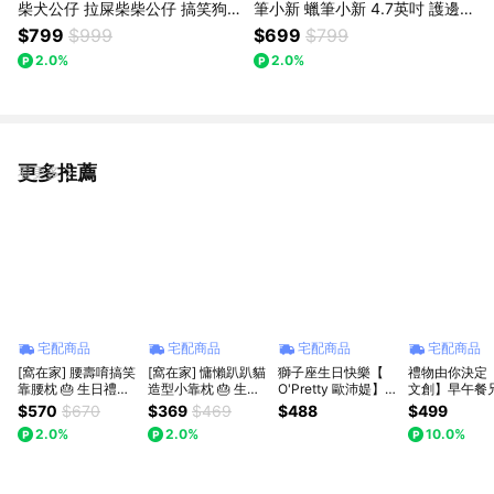
柴犬公仔 拉屎柴柴公仔 搞笑狗
筆小新 蠟筆小新 4.7英吋 護邊碗
狗公仔 招財柴犬公仔 含大便 (不
飯碗 小碗最新款 (不挑款不挑色
$799
$999
$699
$799
挑款出貨)
出貨)
2.0%
2.0%
更多推薦
看更多
宅配商品
宅配商品
宅配商品
宅配商品
[窩在家] 腰壽唷搞笑
[窩在家] 慵懶趴趴貓
獅子座生日快樂【
禮物由你決定
靠腰枕 🎂 生日禮物
造型小靠枕 🎂 生日
O'Pretty 歐沛媞】日
文創】早午餐
｜抱枕｜娃娃｜辦公
禮物｜抱枕｜娃娃｜
本雙貓招財納福祝賀
趴趴抱枕系列
$570
$670
$369
$469
$488
$499
室｜療癒｜實用｜同
辦公室｜貓咪｜療癒
組 生日快樂 幸運招
款
2.0%
2.0%
10.0%
事｜上班族｜獅子座
｜實用｜同事｜上班
財小擺飾 居家療癒
｜七夕禮物｜父親節
族｜貓奴｜獅子座｜
七夕禮物