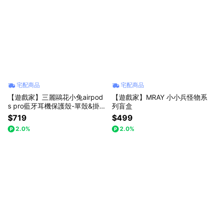
宅配商品
宅配商品
【遊戲家】三麗鷗花小兔airpod
【遊戲家】MRAY 小小兵怪物系
s pro藍牙耳機保護殼-單殼&掛飾
列盲盒
硬殼防摔
$719
$499
2.0%
2.0%