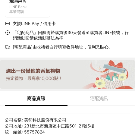
最高4%
LINE Bank
單筆滿額
支援LINE Pay / 信用卡
「宅配商品」回饋將於購買後30天發送至購買者LINE帳號，行
銷活動回饋依活動辦法為準
[宅配商品]由收禮者自行填寫收件地址，便利又貼心。
商品資訊
宅配資訊
公司名稱: 美勢科技股份有限公司
公司地址: 231新北市新店區中正路501-21號5樓
統一編號: 55757824