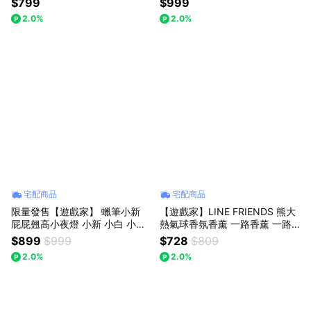
$799
$999
2.0%
2.0%
宅配商品
宅配商品
限量發售【遊戲家】 蠟筆小新
【遊戲家】LINE FRIENDS 熊大
屁屁翹高小夜燈 小新 小白 小夜
熱氣球香氛香薰 一路香薰 一路
燈 蠟筆小新小夜燈 3D床頭燈 -
相伴香氛 UG
$899
$999
$728
$809
蠟筆小新
2.0%
2.0%