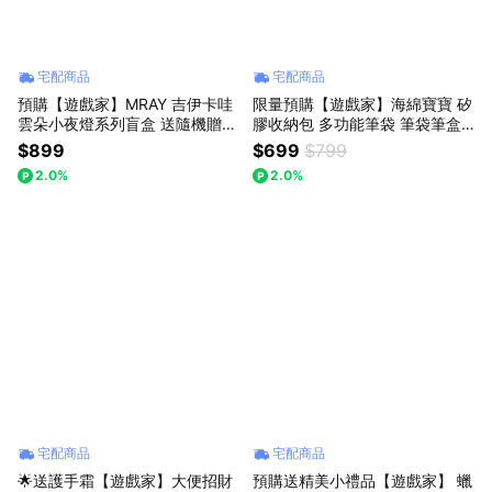
宅配商品
宅配商品
預購【遊戲家】MRAY 吉伊卡哇
限量預購【遊戲家】海綿寶寶 矽
雲朵小夜燈系列盲盒 送隨機贈品
膠收納包 多功能筆袋 筆袋筆盒
G2
3D立體文具盒 - 海綿寶寶
$899
$699
$799
2.0%
2.0%
宅配商品
宅配商品
🌟送護手霜【遊戲家】大便招財
預購送精美小禮品【遊戲家】 蠟