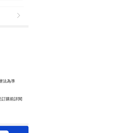
辦法為準
於訂購前詳閱