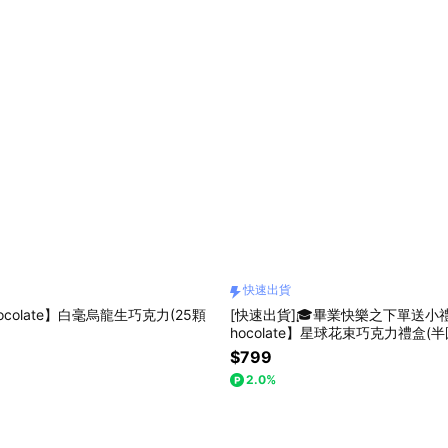
快速出貨
hocolate】白毫烏龍生巧克力(25顆
[快速出貨]🎓畢業快樂之下單送小禮【
hocolate】星球花束巧克力禮盒(半
$799
2.0%