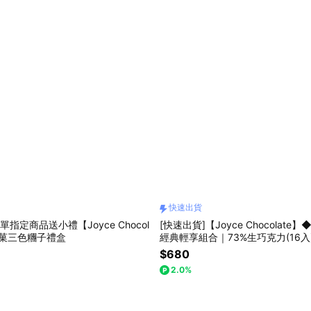
快速出貨
單指定商品送小禮【Joyce Chocol
[快速出貨]【Joyce Chocolate
榛菓三色糰子禮盒
經典輕享組合｜73%生巧克力(16入
$680
2.0%