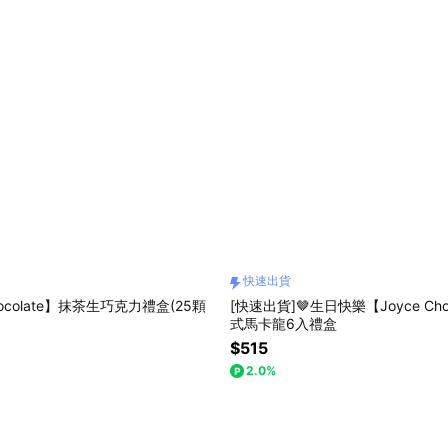
快速出貨
hocolate】抹茶生巧克力禮盒(25顆
[快速出貨]🤎生日快樂【Joyce Cho
式馬卡龍6入禮盒
$515
2.0%