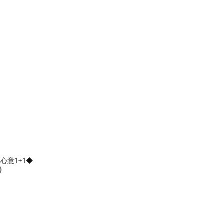
】◆心意1+1◆
)