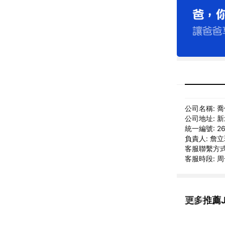
公司名稱: 
公司地址: 
統一編號: 26
負責人: 詹
客服聯繫方式: 0
客服時段: 周一
更多推薦J
看更多