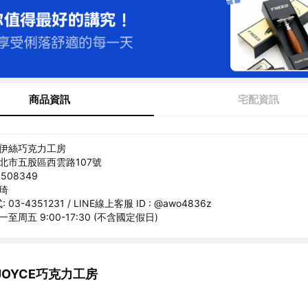
商品資訊
宅配資訊
喬伊絲巧克力工房
新北市五股區西雲路107號
508349
立琦
3-4351231 / LINE線上客服 ID : @awo4836z
至周五 9:00-17:30 (不含國定假日)
OYCE巧克力工房