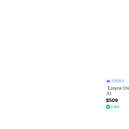
宅配商品
【Joyce C
入)
$509
2.0%