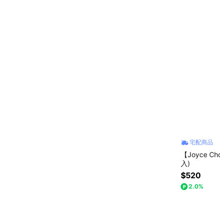
宅配商品
【Joyce C
入)
$520
2.0%