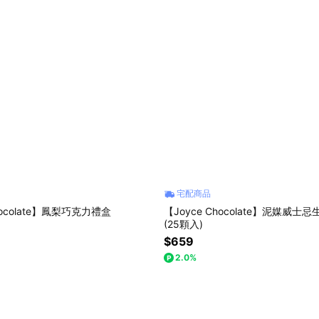
宅配商品
hocolate】鳳梨巧克力禮盒
【Joyce Chocolate】泥媒威
(25顆入)
$659
2.0%