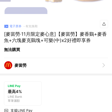
電子票券
有兌換期
[麥當勞·11月限定麥心意]【麥當勞】麥香鷄+麥香
魚+六塊麥克鷄塊+可樂(中)x2好禮即享券
無法購買
麥當勞
LINE Pay
最高4%
LINE Bank
單筆滿額
支援LINE Pay