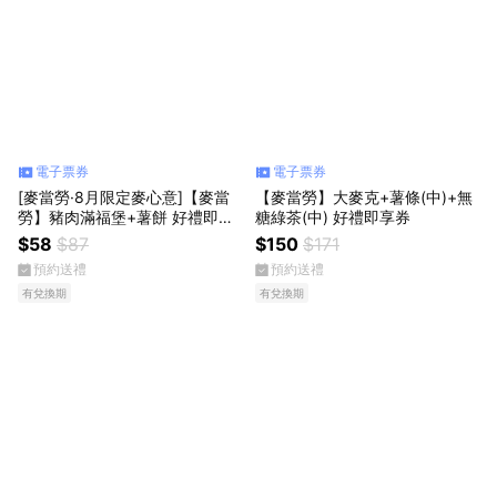
電子票券
電子票券
[麥當勞·8月限定麥心意]【麥當
【麥當勞】大麥克+薯條(中)+無
勞】豬肉滿福堡+薯餅 好禮即享
糖綠茶(中) 好禮即享券
券
$58
$87
$150
$171
預約送禮
預約送禮
有兌換期
有兌換期