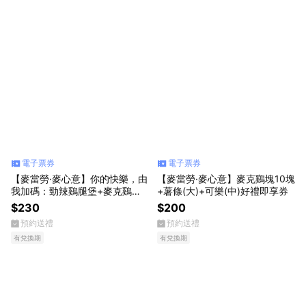
電子票券
電子票券
【麥當勞·麥心意】你的快樂，由
【麥當勞·麥心意】麥克鷄塊10塊
我加碼：勁辣鷄腿堡+麥克鷄塊
+薯條(大)+可樂(中)好禮即享券
(4塊)+薯條(大)+可樂(中) 好禮即
$230
$200
享券
預約送禮
預約送禮
有兌換期
有兌換期