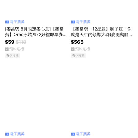
電子票券
電子票券
[麥當勞·8月限定麥心意]【麥當
【麥當勞・12星意】獅子座：你
勞】Oreo冰炫風x2好禮即享券
就是天生的領導大獅(麥脆鷄腿6
(買1送1)
塊 (原味)+薯條(大)+可樂(中)X2
$59
$118
$565
+麥克鷄塊6塊)
預約送禮
預約送禮
有兌換期
有兌換期
電子票券
電子票券