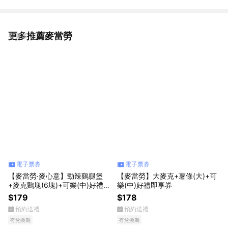
更多推薦麥當勞
看更多
電子票券
電子票券
【麥當勞·麥心意】勁辣鷄腿堡
【麥當勞】大麥克+薯條(大)+可
+麥克鷄塊(6塊)+可樂(中)好禮即
樂(中)好禮即享券
享券
$179
$178
預約送禮
預約送禮
有兌換期
有兌換期