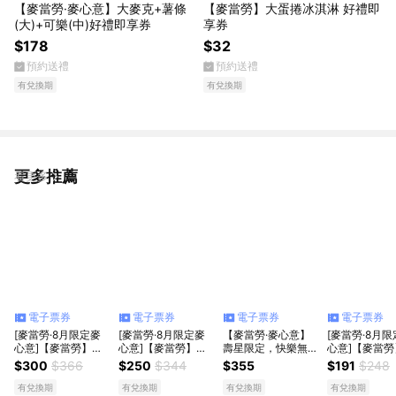
【麥當勞·麥心意】大麥克+薯條
【麥當勞】大蛋捲冰淇淋 好禮即
(大)+可樂(中)好禮即享券
享券
$178
$32
預約送禮
預約送禮
有兌換期
有兌換期
更多推薦
看更多
電子票券
電子票券
電子票券
電子票券
[麥當勞·8月限定麥
[麥當勞·8月限定麥
【麥當勞·麥心意】
[麥當勞·8月
心意]【麥當勞】大
心意]【麥當勞】大
壽星限定，快樂無
心意]【麥當勞
麥克+勁辣鷄腿堡
麥克+雙層牛肉吉事
限：大麥克+勁辣鷄
麥克+4塊麥克
$300
$366
$250
$344
$355
$191
$248
+麥克鷄塊6塊+薯條
堡+六塊麥克鷄塊
腿堡+麥克鷄塊6塊
+薯條(小)+
(大)+可樂(中)x2好禮
+中薯+中可x2好禮
+薯條(大)+可樂
翅(一份兩塊)
有兌換期
有兌換期
有兌換期
有兌換期