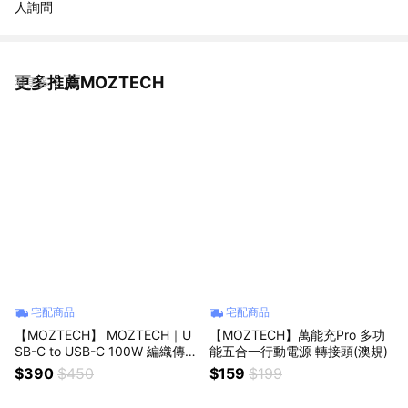
人詢問
更多推薦MOZTECH
看更多
宅配商品
宅配商品
【MOZTECH】 MOZTECH｜U
【MOZTECH】萬能充Pro 多功
SB-C to USB-C 100W 編織傳輸
能五合一行動電源 轉接頭(澳規)
充電線
$390
$450
$159
$199