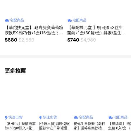
宅配商品
宅配商品
【華陀扶元堂】 龜鹿雙寶葡萄糖
【華陀扶元堂 】明日孅5X益生
胺飲EX 輕巧包x1盒(15包/盒；2
菌錠x1盒(30錠/盒)-酵素/益生
2ml/包)年節禮盒/送禮
菌/順暢
$680
$2,580
$740
$4,980
更多推薦
看更多
快速出貨
快速出貨
宅配商品
宅配商品
【BHK's】絲釀燕窩
[快速出貨] 謝謝您的
祝你生日快樂【老行
【農純鄉】 燕窩鱸
肽(60g)8瓶入+花提
照顧🩷在日常裡慢慢
家】凝粹燕窩飲禮盒
魚精 6入/盒 