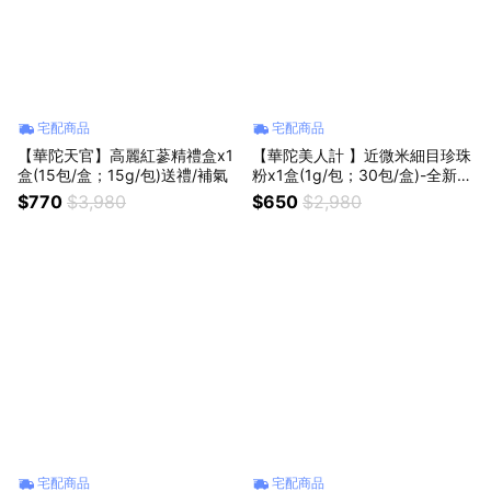
宅配商品
宅配商品
【華陀天官】高麗紅蔘精禮盒x1
【華陀美人計 】近微米細目珍珠
盒(15包/盒；15g/包)送禮/補氣
粉x1盒(1g/包；30包/盒)-全新包
裝 美妍/潤澤/好氣色
$770
$3,980
$650
$2,980
宅配商品
宅配商品