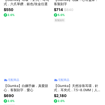
式．六爪單鑽．銀色/玫金任選
客製刻字
$550
$714
$840
2.0%
5.0%
客製刻印
宅配商品
宅配商品
【Giumka】白鋼手鍊．真愛甜
【Giumka】天然珍珠耳環．針
心．客製刻字．愛心
式．耳夾式．7.5~8.0MM｜人魚
的眼淚
$690
$2,180
2.0%
2.0%