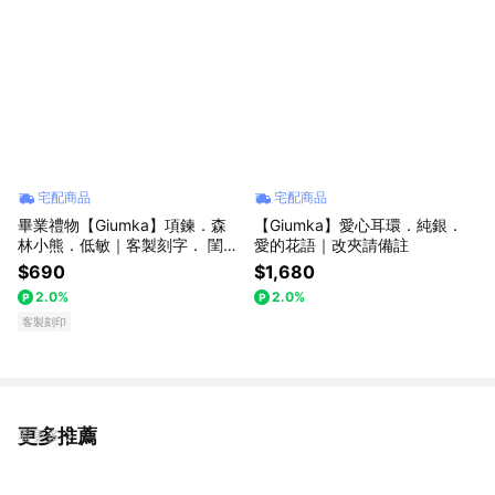
宅配商品
宅配商品
畢業禮物【Giumka】項鍊．森
【Giumka】愛心耳環．純銀．
林小熊．低敏｜客製刻字． 閨密
愛的花語｜改夾請備註
項鍊
$690
$1,680
2.0%
2.0%
客製刻印
更多推薦
看更多