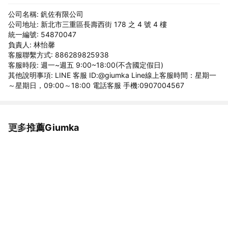
公司名稱: 釩佐有限公司
公司地址: 新北市三重區長壽西街 178 之 4 號 4 樓
統一編號: 54870047
負責人: 林怡馨
客服聯繫方式: 886289825938
客服時段: 週一~週五 9:00~18:00(不含國定假日)
其他說明事項: LINE 客服 ID:@giumka Line線上客服時間：星期一
～星期日，09:00～18:00 電話客服 手機:0907004567
更多推薦Giumka
看更多