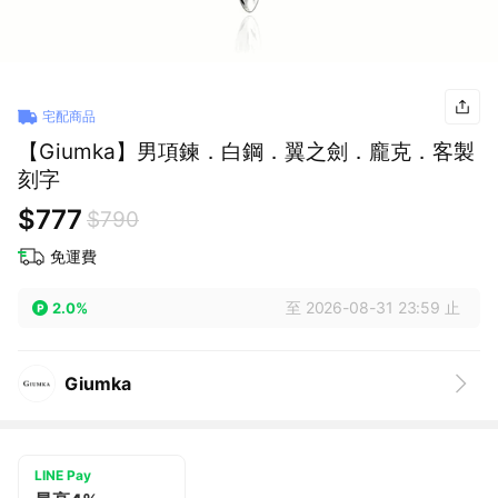
宅配商品
【Giumka】男項鍊．白鋼．翼之劍．龐克．客製
刻字
$777
$790
免運費
至 2026-08-31 23:59 止
2.0%
Giumka
LINE Pay