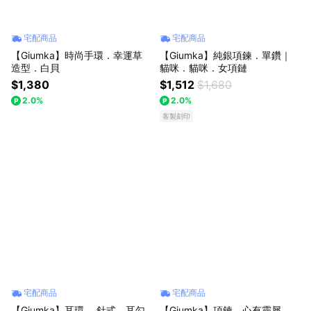
宅配商品
宅配商品
【Giumka】時尚手環．幸運草
【Giumka】純銀項鍊．單鑽｜
造型．白貝
貓咪．貓咪．女項鏈
$1,380
$1,512
$1,680
2.0%
2.0%
客製刻印
宅配商品
宅配商品
【Giumka】耳環 ．針式．耳勾
【Giumka】項鍊．心有靈犀．