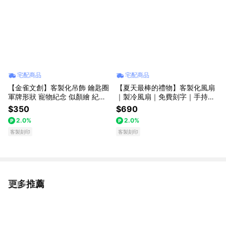
宅配商品
宅配商品
【金雀文創】客製化吊飾 鑰匙圈
【夏天最棒的禮物】客製化風扇
軍牌形狀 寵物紀念 似顏繪 紀念
｜製冷風扇｜免費刻字｜手持風
吊飾 情人節禮物 文字吊飾 姓名
扇｜生日禮物｜送立體水晶貼｜
$350
$690
吊飾 情侶鑰匙圈
企業贈品｜畢業禮物｜可帶上飛
2.0%
2.0%
機
客製刻印
客製刻印
更多推薦
看更多