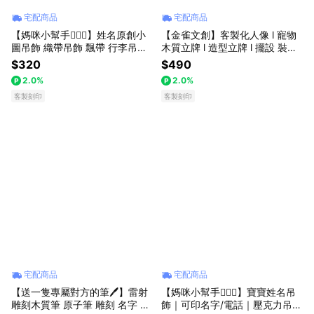
宅配商品
宅配商品
【媽咪小幫手🧚🏻‍♀️】姓名原創小
【金雀文創】客製化人像 l 寵物
圖吊飾 織帶吊飾 飄帶 行李吊飾
木質立牌 l 造型立牌 l 擺設 裝飾 l
小朋友防丟 包包掛式 書包掛飾
似顏繪 l 禮物 l 紀念品 l 收藏品 l
$320
$490
小朋友吊飾 防丟
辦公小物
2.0%
2.0%
客製刻印
客製刻印
宅配商品
宅配商品
【送一隻專屬對方的筆🖊️】雷射
【媽咪小幫手🧚🏻‍♀️】寶寶姓名吊
雕刻木質筆 原子筆 雕刻 名字 L
飾｜可印名字/電話｜壓克力吊飾