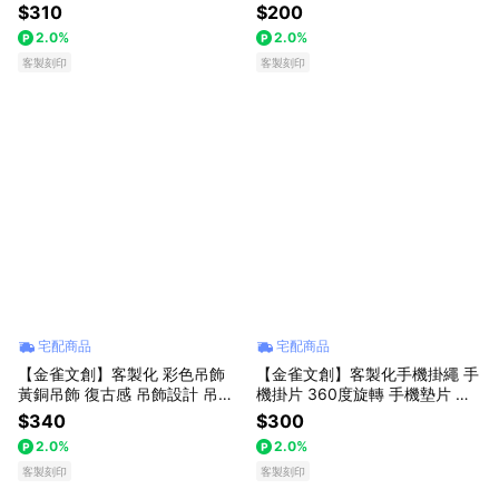
OGO｜黑芯｜禮盒加購｜送老
｜吊飾｜背包/水壺/學用品識別
$310
$200
師/送同事/交換禮物｜
｜背包識別 走失 聯絡
2.0%
2.0%
客製刻印
客製刻印
宅配商品
宅配商品
【金雀文創】客製化 彩色吊飾
【金雀文創】客製化手機掛繩 手
黃銅吊飾 復古感 吊飾設計 吊飾
機掛片 360度旋轉 手機墊片 手
鑰匙圈
機背帶 360度旋轉 I17 手機配件
$340
$300
不鏽鋼材質
2.0%
2.0%
客製刻印
客製刻印