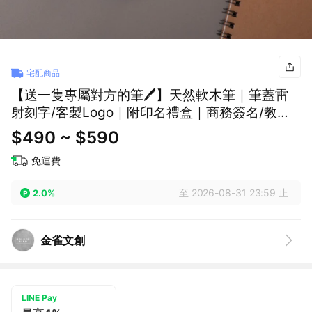
宅配商品
【送一隻專屬對方的筆🖊️】天然軟木筆｜筆蓋雷
射刻字/客製Logo｜附印名禮盒｜商務簽名/教師
節/畢業/質感送禮/企業贈品/父親節
$490 ~ $590
免運費
至 2026-08-31 23:59 止
2.0%
金雀文創
LINE Pay