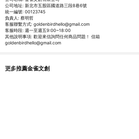
公司地址: 新北市五股區國道路三段8巷6號
統一編號: 00123745
負責人: 蔡明哲
客服聯繫方式: goldenbirdhello@gmail.com
客服時段: 週一至週五9:00~18:00
其他說明事項: 歡迎來信詢問任何商品問題！ 信箱
goldenbirdhello@gmail.com
更多推薦金雀文創
看更多