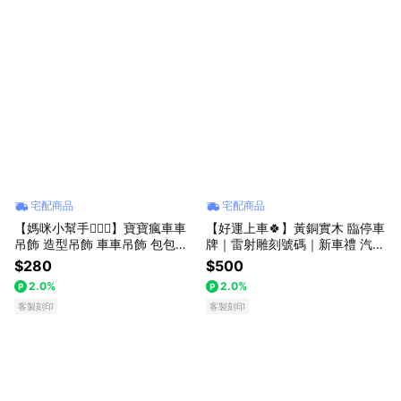
宅配商品
宅配商品
【媽咪小幫手🧚🏻‍♀️】寶寶瘋車車
【好運上車🍀】黃銅實木 臨停車
吊飾 造型吊飾 車車吊飾 包包吊
牌｜雷射雕刻號碼｜新車禮 汽車
飾 托兒所 幼幼班 識別吊飾 壓克
用品 停車牌 號碼牌 暫停一下 汽
$280
$500
力吊飾 包包掛件｜金雀
車臨停 汽車周邊｜汽車禮 牽車
2.0%
2.0%
禮 客戶禮 汽車周邊必備
客製刻印
客製刻印