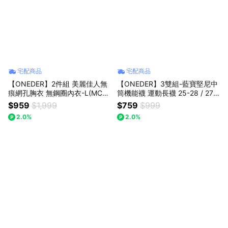
宅配商品
宅配商品
【ONEDER】2件組 美麗佳人無
【ONEDER】3雙組-藍寶堅尼中
痕網孔胸衣 無鋼圈內衣-L(MC-N
筒機能襪 運動長襪 25-28 / 27-
NT09)
30cm (LG-AS103.LG-AS104)
$959
$1,999
$759
$999
2.0%
2.0%