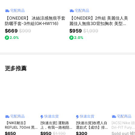
宅配商品
宅配商品
【ONEDER】 冰絲涼感無痕手套
【ONEDER】2件組 美麗佳人美
防曬手套-3件組(GK-HW116)
麗佳人無痕3D背扣胸衣 美型胸
衣-M/L/XL-(MC-NNT10.MC-N
$669
$999
$959
$1,999
NT11)
2.0%
2.0%
更多推薦
看更多
宅配商品
快速出貨
快速出貨
宅配商品
【NIKE耐吉】
[快速出貨] 運動路
[快速出貨]收禮人自
[ACS] Nike 
REFUEL 700ml 黑
上，有我一路相陪
選款式【成功】排球
Dri-FIT Fury
色擠壓冷水壺
【Bone Sports】單
少年!! 正版授權周邊
Headband 黑
$650
$950
$1,190
$300
Sold out 