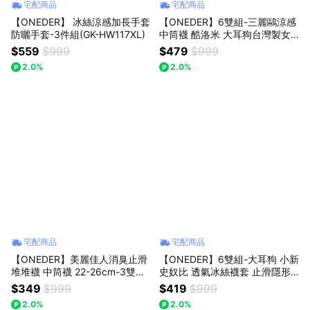
宅配商品
宅配商品
【ONEDER】 冰絲涼感加長手套
【ONEDER】6雙組-三麗鷗涼感
防曬手套-3件組(GK-HW117XL)
中筒襪 酷洛米 大耳狗台灣製女
襪 沁涼中筒襪 22-26cm(KU-CL
$559
$999
$479
$999
301)
2.0%
2.0%
宅配商品
宅配商品
【ONEDER】美麗佳人消臭止滑
【ONEDER】6雙組-大耳狗 小新
堆堆襪 中筒襪 22-26cm-3雙組
史奴比 透氣冰絲襪套 止滑隱形
(MC-A8)
襪 隱形襪套 22~26cm-6雙組(C
$349
$999
$419
$999
N-M3003.SC-M3005.SN-M30
2.0%
2.0%
04)