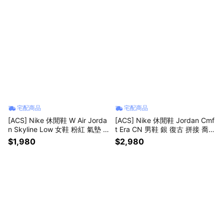
宅配商品
宅配商品
[ACS] Nike 休閒鞋 W Air Jorda
[ACS] Nike 休閒鞋 Jordan Cmf
n Skyline Low 女鞋 粉紅 氣墊 I
t Era CN 男鞋 銀 復古 拼接 喬丹
Q0704-100
196 IW2023-011
$1,980
$2,980