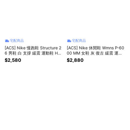
宅配商品
宅配商品
[ACS] Nike 慢跑鞋 Structure 2
[ACS] Nike 休閒鞋 Wmns P-60
6 男鞋 白 支撐 緩震 運動鞋 HJ1
00 MM 女鞋 灰 復古 緩震 運動
102-115
鞋 IV2501-001
$2,580
$2,880