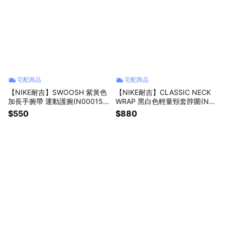
宅配商品
宅配商品
【NIKE耐吉】SWOOSH 紫黃色
【NIKE耐吉】CLASSIC NECK
加長手腕帶 運動護腕(N000158
WRAP 黑白色輕量頸套脖圍(N10
6730OS/AC2287730) 老公禮
07176010OS) 透氣快乾防風 單
$550
$880
物 老婆禮物 週年紀念日禮物 結
車跑步重機車跑山面罩 運動用品
婚禮物 客戶禮物 健身重訓瑜珈
獅子座 雙魚座 射手座 摩羯座 牡
羊座 射手座