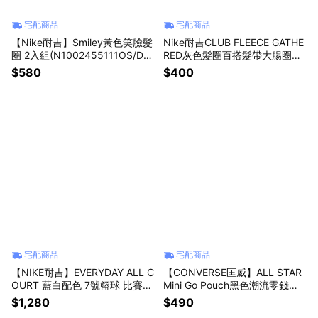
宅配商品
宅配商品
【Nike耐吉】Smiley黃色笑臉髮
Nike耐吉CLUB FLEECE GATHE
圈 2入組(N1002455111OS/DC
RED灰色髮圈百搭髮帶大腸圈髮
3666111) 黑白色髮帶 大腸圈 可
飾(N1009099099OS)跳舞街舞
$580
$400
愛髮飾 運動馬尾 綁頭髮 交換禮
饒舌說唱滑板嘻哈單品適用 小女
物 閨蜜禮物 天天快樂
孩生日禮物 兒童禮物 女生禮物
送禮推薦 周歲禮物
宅配商品
宅配商品
【NIKE耐吉】EVERYDAY ALL C
【CONVERSE匡威】ALL STAR
OURT 藍白配色 7號籃球 比賽用
Mini Go Pouch黑色潮流零錢包
球 超耐磨材質室外室內戶外場室
(10027428A01)復古迷你包 隨
$1,280
$490
內場專用 成人標準七號球 交換
行耳機包隨身小收納袋 迷你復古