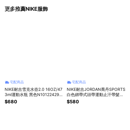
更多推薦NIKE服飾
看更多
宅配商品
宅配商品
NIKE耐吉雪克水壺2.0 16OZ/47
NIKE耐吉JORDAN喬丹SPORTS
3ml運動水瓶 黑色N101224298
白色綁帶式頭帶運動止汗帶髮帶
816/IB0366988冷涼水杯高蛋
透氣頭巾慢跑網球棒球籃球羽球
$680
$580
白乳清奶昔代餐搖搖杯聚丙烯環
瑜珈健身重訓單車J1011610101
保杯不含雙酚A無塑化劑大水壺
OS/IB0762101天蠍生日禮物 男
男生禮物運動必備
友禮物 交換禮物 女友禮物