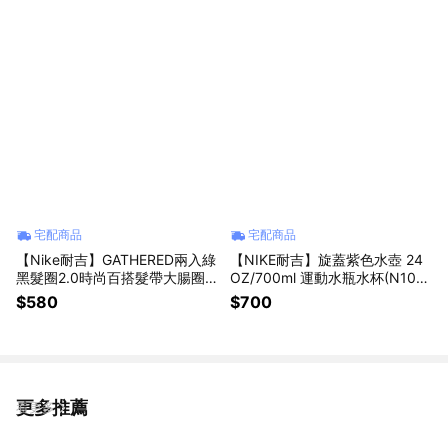
禮物 (N100437014707/DO825
後背包 生日禮物 男友禮物 告白
9147)
禮物
宅配商品
宅配商品
【Nike耐吉】GATHERED兩入綠
【NIKE耐吉】旋蓋紫色水壺 24
黑髮圈2.0時尚百搭髮帶大腸圈
OZ/700ml 運動水瓶水杯(N100
髮飾(N1002455053OS)跳舞街
062265024) 冷水壺 隨行杯 高
$580
$700
舞饒舌說唱滑板嘻哈單品適用 小
蛋白乳清奶昔代餐搖搖杯 男友禮
女孩生日禮物 兒童禮物 女生禮
物 女友禮物 告白禮物
物 送禮推薦 周歲禮物
更多推薦
看更多