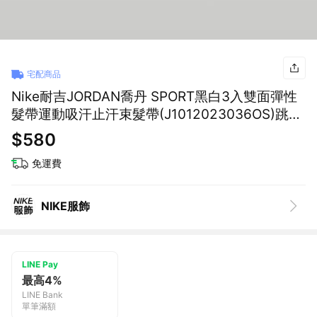
宅配商品
Nike耐吉JORDAN喬丹 SPORT黑白3入雙面彈性
髮帶運動吸汗止汗束髮帶(J1012023036OS)跳舞
街舞饒舌說唱滑板嘻哈單品 男友禮物 女生禮物 七
$580
夕交換禮物 情侶穿搭
免運費
NIKE服飾
LINE Pay
最高4%
LINE Bank
單筆滿額