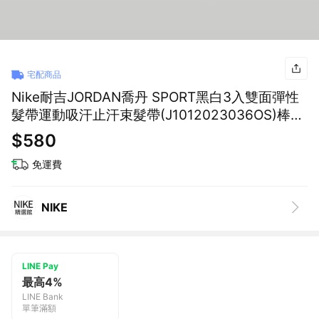
宅配商品
Nike耐吉JORDAN喬丹 SPORT黑白3入雙面彈性
髮帶運動吸汗止汗束髮帶(J1012023036OS)棒球
籃球壘球桌球羽球足球排球 運動生日禮物 男友禮
$580
物 女生禮物 送禮推薦 情人節禮物
免運費
NIKE
LINE Pay
最高4%
LINE Bank
單筆滿額