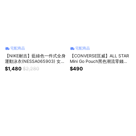
宅配商品
宅配商品
【NIKE耐吉】藍綠色一件式全身
【CONVERSE匡威】ALL STAR
運動泳衣(NESSA065903) 女性
Mini Go Pouch黑色潮流零錢包
成人泳裝 性感挖背上衣 游泳海
(10027428A01)復古迷你後背包
$1,480
$2,280
$490
灘沙灘 高彈性排汗涼爽 女友禮
隨行耳機包隨身小收納袋 浪漫禮
物 老婆禮物 女生禮物 交換禮物
物 情人節禮物 告白禮物 愛情禮
生日禮物
物