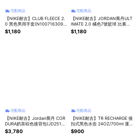
宅配商品
宅配商品
【NIKE耐吉】CLUB FLEECE 2.
【NIKE耐吉】JORDAN喬丹ULT
0 黑色男用手套(N1007163091/
IMATE 2.0 橘色7號籃球 比賽用
DX7066091)可觸控外送員必備
球 超耐磨材質室外室內戶外場室
$1,180
$1,180
止汗速乾透氣導電保暖單車騎車
內場專用 成人標準七號 生日禮
冬天運動 天蠍座生日禮物 情人
物 愛情禮物(J100825485507/
節禮物上班族禮物
FB2305855)
宅配商品
宅配商品
【NIKE耐吉】Jordan喬丹 COR
【NIKE耐吉】TR RECHARGE 後
DURA奶茶棕色後背包(JD25130
扣式黑色水壺 24OZ/700ml 運
07AD002/HF1789204) 軍用等
動水瓶(N101380104424) 冷水
$3,780
$900
級防刮耐磨抗撕裂雙肩多功能後
壺 大口徑水杯 高蛋白乳清奶昔