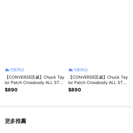
背包 獅子座生日禮物 交換禮物
代餐搖搖杯 慢跑健身重訓 情人
男生禮物 女生禮物
節禮物 男生禮物
宅配商品
宅配商品
【CONVERSE匡威】Chuck Tay
【CONVERSE匡威】Chuck Tay
lor Patch Crossbody ALL STAR
lor Patch Crossbody ALL STAR
經典復古紅色斜背包(10020540
經典復古黃色斜背包(10020540
$890
$890
A08)斜跨側背單肩包 父親節禮
A14) 斜跨包 側背包 單肩包 多收
物 母親節禮物 好友禮物
納肩包 小迷你包 男友禮物
更多推薦
看更多