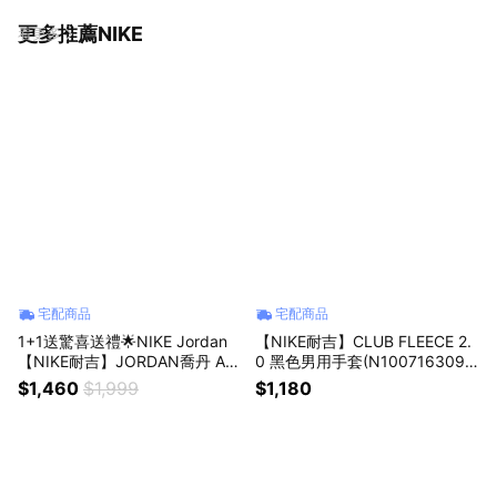
更多推薦NIKE
看更多
宅配商品
宅配商品
1+1送驚喜送禮🌟NIKE Jordan
【NIKE耐吉】CLUB FLEECE 2.
【NIKE耐吉】JORDAN喬丹 AIR
0 黑色男用手套(N1007163091
MINI經典雙肩後背包+ 髮飾配件
SL/DX7066091)可觸控外送員
$1,460
$1,999
$1,180
(款式隨機) 多收納包書包 時尚潮
必備止汗速乾透氣導電保暖單車
流黑色包包 隨身包 老公禮物 老
騎車冬天運動 水瓶座生日禮物
婆禮物 愛情禮物
情人節禮物上班族禮物