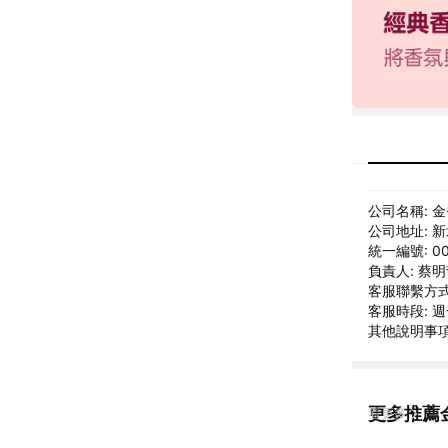
公司名稱: 
公司地址: 
統一編號: 00
負責人: 蔡
客服聯繫方式: g
客服時段: 週
其他說明事項: 
更多推薦
看更多