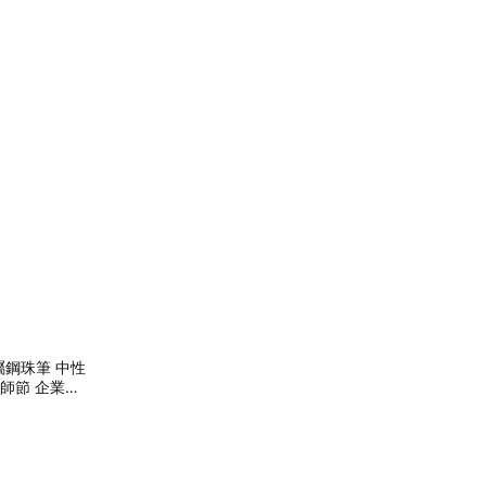
屬鋼珠筆 中性
師節 企業贈