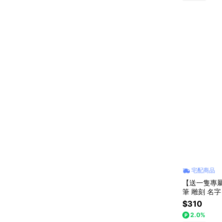
宅配商品
【送一隻專屬
筆 雕刻 名
送同事/交換
$310
2.0%