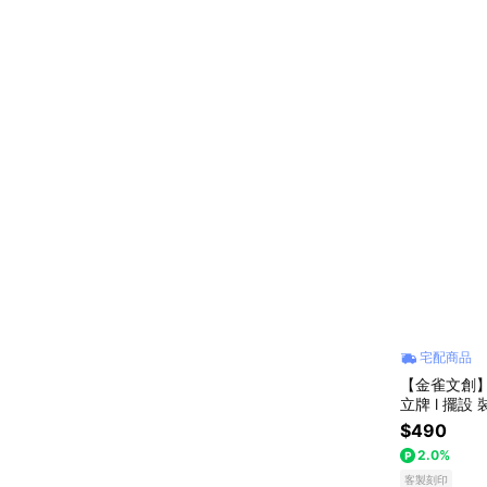
宅配商品
【金雀文創】客
立牌 l 擺設 裝飾 l 似顏繪 l 禮物 l 紀念品 l 收藏品
l 辦公小物
$490
2.0%
客製刻印