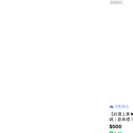
客製刻印
宅配商品
【好運上車
碼｜新車禮 
汽車臨停 汽
$500
周邊必備