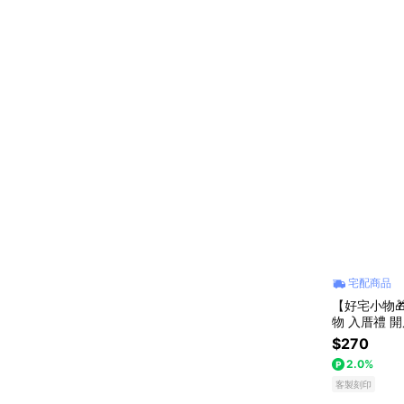
宅配商品
【好宅小物
物 入厝禮 
$270
2.0%
客製刻印