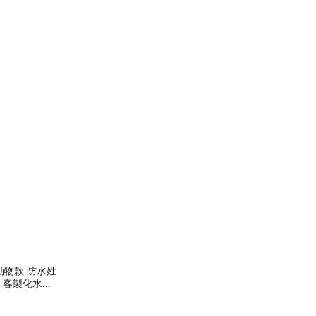
 動物款 防水姓
 客製化水晶