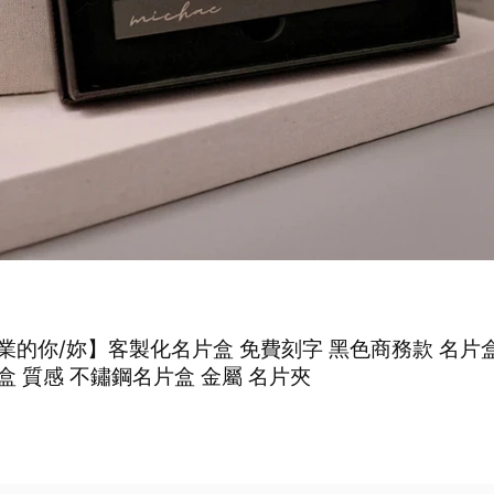
業的你/妳】客製化名片盒 免費刻字 黑色商務款 名片
盒 質感 不鏽鋼名片盒 金屬 名片夾