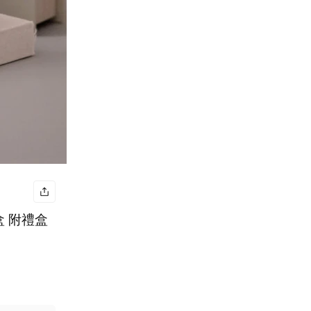
盒 附禮盒