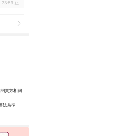
 23:59 止
詳閱賣方相關
辦法為準