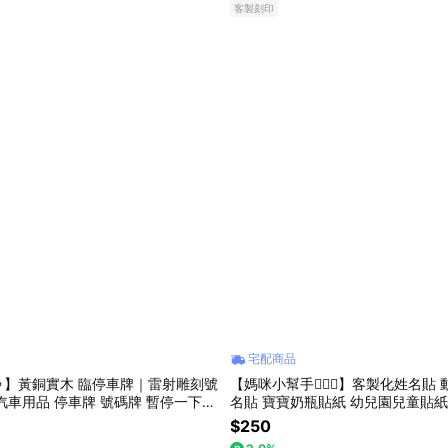
客製刻印
宅配商品
】黃銅實木 臨停車牌｜雷射雕刻號
【媽咪小幫手🧚🏻‍♀️】客製化姓名貼
汽車用品 停車牌 號碼牌 暫停一下
名貼 寶寶奶瓶貼紙 幼兒園兒童貼紙
車周邊｜汽車禮 牽車禮 客戶禮 汽車
標籤 可愛貼紙
$250