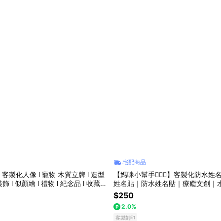
宅配商品
製化人像 l 寵物 木質立牌 l 造型
【媽咪小幫手🧚🏻‍♀️】客製化防水
姓名貼｜防水姓名貼｜療癒文創｜
製化貼紙｜可愛貼紙｜兒童姓名貼
$250
貼｜上學必備
2.0%
客製刻印