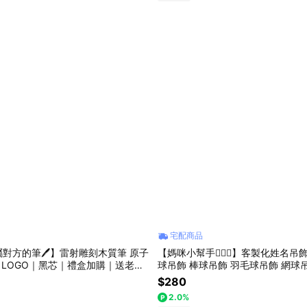
宅配商品
對方的筆🖊️】雷射雕刻木質筆 原子
【媽咪小幫手🧚🏻‍♀️】客製化姓名吊
字 LOGO｜黑芯｜禮盒加購｜送老師/
球吊飾 棒球吊飾 羽毛球吊飾 網球
禮物｜
足球吊飾 畢業禮物
$280
2.0%