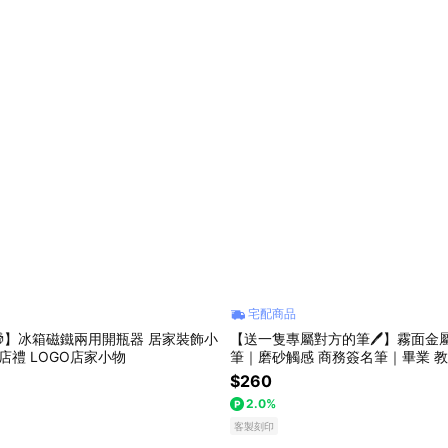
宅配商品
】冰箱磁鐵兩用開瓶器 居家裝飾小
【送一隻專屬對方的筆🖊️】霧面金
開店禮 LOGO店家小物
筆｜磨砂觸感 商務簽名筆｜畢業 教
品｜一支起做｜中英文
$260
2.0%
客製刻印