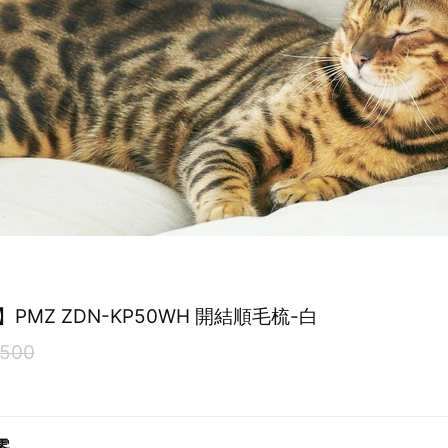
PMZ ZDN-KP50WH 開結順毛梳-白
500
零