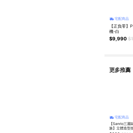
宅配商品
【正負零】PM
機-白
$9,990
$1
更多推薦
看更多
宅配商品
【Sanrio三麗
族】立體造型
墊梳子 正版授