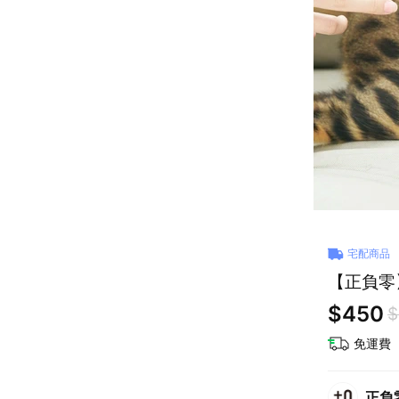
宅配商品
【正負零】
$450
$
免運費
正負