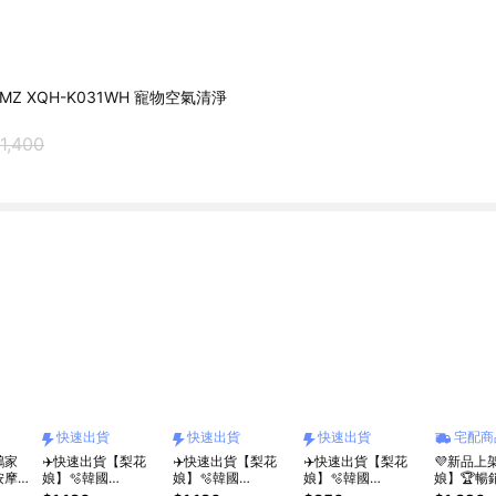
Z XQH-K031WH 寵物空氣清淨
1,400
快速出貨
快速出貨
快速出貨
宅配商
鷗家
✈️快速出貨【梨花
✈️快速出貨【梨花
✈️快速出貨【梨花
💜新品上
按摩氣
娘】🫧韓國
娘】🫧韓國
娘】🫧韓國
娘】🏆暢
權限
PUMBLEPET 韓國
PUMBLEPET 🌿手
PUMBLEPET 🌿手
裝進口PUM