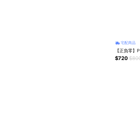
宅配商品
【正負零】PM
$720
$80