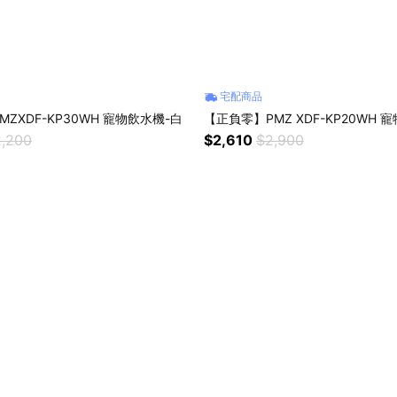
宅配商品
ZXDF-KP30WH 寵物飲水機-白
【正負零】PMZ XDF-KP20WH 
,200
$2,610
$2,900