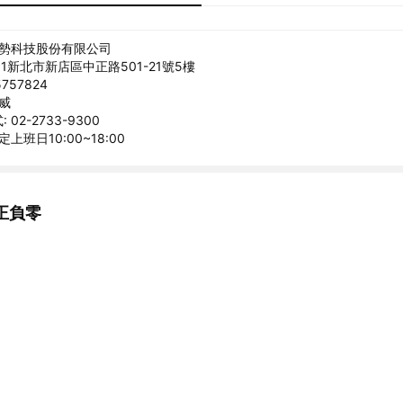
美勢科技股份有限公司
31新北市新店區中正路501-21號5樓
757824
克威
02-2733-9300
上班日10:00~18:00
正負零