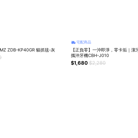
宅配商品
Z ZDB-KP40GR 貓抓毯-灰
【正負零】一沖即淨，零卡垢｜潔牙
攜沖牙機CBH-J010
0
$1,680
$2,280