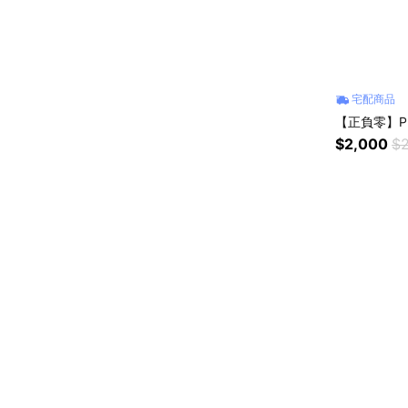
宅配商品
【正負零】PM
$2,000
$2