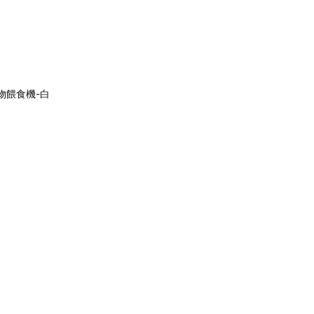
寵物餵食機-白