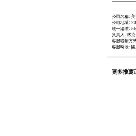
公司名稱: 
公司地址: 2
統一編號: 55
負責人: 林
客服聯繫方式: 
客服時段: 國定
更多推薦
看更多