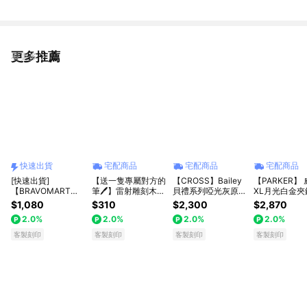
更多推薦
看更多
快速出貨
宅配商品
宅配商品
宅配商品
[快速出貨]
【送一隻專屬對方的
【CROSS】Bailey
【PARKER】
【BRAVOMART
筆🖊️】雷射雕刻木質
貝禮系列啞光灰原子
XL月光白金夾
HOME】客製化刻字
筆 原子筆 雕刻 名字
筆+馬上有錢禮盒 客
限定版 真皮筆
$1,080
$310
$2,300
$2,870
雋永匠心立體工藝商
LOGO｜黑芯｜禮盒
製化刻字(原廠正貨)
盒 客製化刻字
2.0%
2.0%
2.0%
2.0%
務鋼筆 送禮 升遷禮
加購｜送老師/送同
正貨)
商務送禮 巨蟹座 禮
事/交換禮物｜
客製刻印
客製刻印
客製刻印
客製刻印
物獨家 新品上市 升
遷禮物 企業送禮 文
創禮物 生日禮物 獅
子座