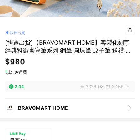
快速出貨
[快速出貨]【BRAVOMART HOME】客製化刻字
經典雅緻書寫筆系列 鋼筆 圓珠筆 原子筆 送禮 男
生禮物 升遷禮 商務送禮 巨蟹座 禮物獨家 新品上
$980
市 升遷禮物 企業送禮 獅子座
免運費
至 2026-08-31 23:59 止
2.0%
BRAVOMART HOME
LINE Pay