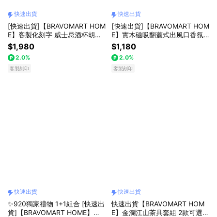
快速出貨
快速出貨
[快速出貨]【BRAVOMART HOM
[快速出貨]【BRAVOMART HOM
E】客製化刻字 威士忌酒杯胡桃
E】實木磁吸翻蓋式出風口香氛
木盒套裝 男生禮物 升遷禮 商務
夾+精油10ML 客製化刻字 生日
$1,980
$1,180
送禮 巨蟹座 禮物獨家 新品上市
禮物 送禮推薦 男生禮物 禮物獨
2.0%
2.0%
升遷禮物 送給長輩 入厝禮 生日
家 新品上市 商務送禮 上班族禮
禮物 獅子座
客製刻印
物 巨蟹座 獅子座
客製刻印
快速出貨
快速出貨
✨920獨家禮物 1+1組合 [快速出
快速出貨【BRAVOMART HOM
貨]【BRAVOMART HOME】客
E】金瀾江山茶具套組 2款可選