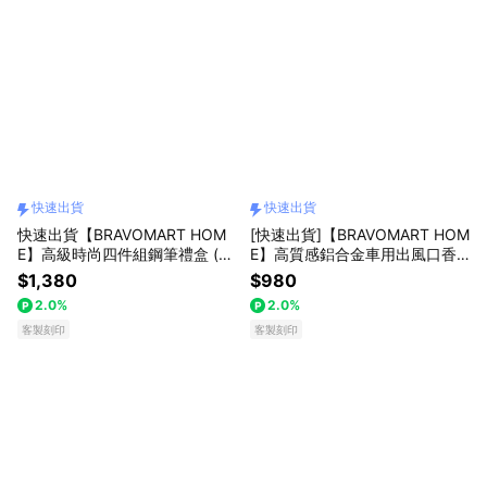
快速出貨
快速出貨
快速出貨【BRAVOMART HOM
[快速出貨]【BRAVOMART HOM
E】高級時尚四件組鋼筆禮盒 (附
E】高質感鋁合金車用出風口香
贈禮盒提袋) 客製化刻字 生日禮
薰 客製化刻字 生日禮物 送禮推
$1,380
$980
物 送禮推薦 男生禮物 巨蟹座 禮
薦 男生禮物 巨蟹座 禮物獨家 新
2.0%
2.0%
物獨家 新品上市 商務送禮 升遷
品上市 商務送禮 上班族禮物 父
禮物 企業送禮 獅子座
客製刻印
親節禮物
客製刻印