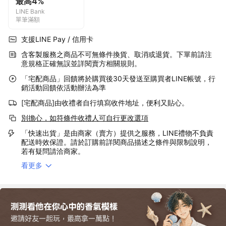
最高4%
LINE Bank
單筆滿額
支援LINE Pay / 信用卡
含客製服務之商品不可無條件換貨、取消或退貨。下單前請注
意規格正確無誤並詳閱賣方相關規則。
「宅配商品」回饋將於購買後30天發送至購買者LINE帳號，行
銷活動回饋依活動辦法為準
[宅配商品]由收禮者自行填寫收件地址，便利又貼心。
別擔心，如符條件收禮人可自行更改選項
「快速出貨」是由商家（賣方）提供之服務，LINE禮物不負責
配送時效保證。請於訂購前詳閱商品描述之條件與限制說明，
若有疑問請洽商家。
看更多