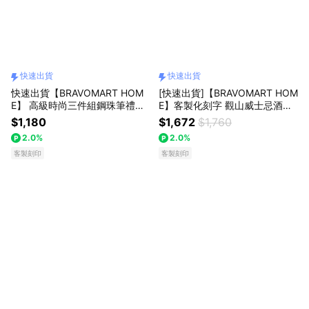
快速出貨
快速出貨
快速出貨【BRAVOMART HOM
[快速出貨]【BRAVOMART HOM
E】 高級時尚三件組鋼珠筆禮盒
E】客製化刻字 觀山威士忌酒杯
(附贈禮盒提袋) 客製化刻字 生日
- 2入組 300ml 男生禮物 升遷禮
$1,180
$1,672
$1,760
禮物 送禮推薦 男生禮物 巨蟹座
商務送禮 巨蟹座 禮物獨家 新品
2.0%
2.0%
禮物獨家 新品上市 商務送禮 升
上市 升遷禮物 送給長輩 入厝禮
遷禮物 獅子座
客製刻印
生日禮物 獅子座
客製刻印