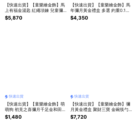
【快速出貨】【童樂繪金飾】馬
【快速出貨】【童樂繪金飾】馬
上有福金湯匙 紅繩項鍊 兒童彌
年彌月黃金禮盒 多選 約重0.1錢
月黃金禮盒 約重0.14錢±0.02 附
附贈馬年平安符 (滿月 保平安 9
$5,870
$4,350
贈馬年平安符
99純金)
快速出貨
快速出貨
【快速出貨】【童樂繪金飾】萌
【快速出貨】【童樂繪金飾】彌
萌狗 初見之喜彌月千足金和田玉
月黃金禮盒 聚財三寶 金碗筷勺
禮盒 (彌月金飾 彌月禮)
約重0.2錢 (999純金 滿月)
$1,480
$7,720