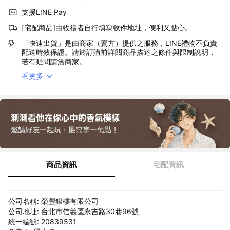
支援LINE Pay
[宅配商品]由收禮者自行填寫收件地址，便利又貼心。
「快速出貨」是由商家（賣方）提供之服務，LINE禮物不負責
配送時效保證。請於訂購前詳閱商品描述之條件與限制說明，
若有疑問請洽商家。
看更多
商品資訊
宅配資訊
公司名稱: 榮豐銀樓有限公司
公司地址: 台北市信義區永吉路30巷96號
統一編號: 20839531