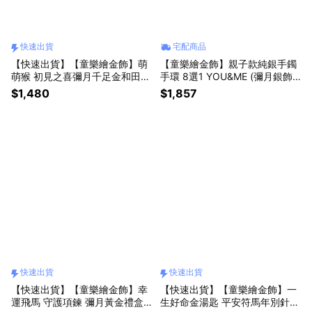
快速出貨
宅配商品
【快速出貨】【童樂繪金飾】萌
【童樂繪金飾】親子款純銀手鐲
萌猴 初見之喜彌月千足金和田玉
手環 8選1 YOU&ME (彌月銀飾
禮盒 (彌月金飾 彌月禮)
滿月禮 足銀)
$1,480
$1,857
快速出貨
快速出貨
【快速出貨】【童樂繪金飾】幸
【快速出貨】【童樂繪金飾】一
運飛馬 守護項鍊 彌月黃金禮盒
生好命金湯匙 平安符馬年別針