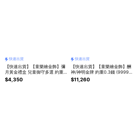
快速出貨
快速出貨
【快速出貨】【童樂繪金飾】彌
【快速出貨】【童樂繪金飾】酬
月黃金禮盒 兒童御守多選 約重0.
神/神明金牌 約重0.3錢 (9999純
1錢 (999純金 滿月)
金 黃金 還願)
$4,350
$11,260