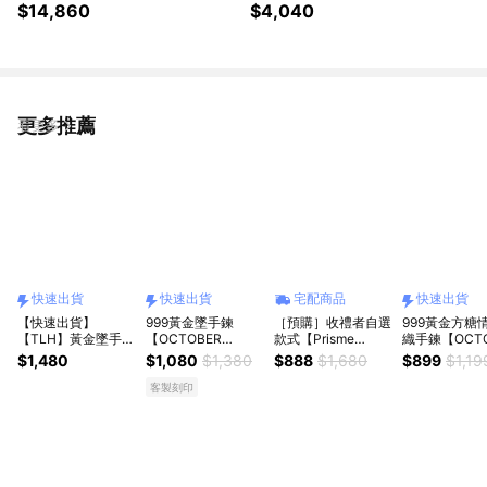
約重0.39錢±0.03 附贈馬年平安
約重0.08錢±0.03 (滿月禮 彌月
$14,860
$4,040
符 (彌月金飾 彌月禮)
金飾 黃金999 安全別針)
更多推薦
看更多
快速出貨
快速出貨
宅配商品
快速出貨
【快速出貨】
999黃金墜手鍊
［預購］收禮者自選
999黃金方糖
【TLH】黃金墜手鍊
【OCTOBER
款式【Prisme
織手鍊【OCTO
純金999 多選 山茶
16Th】生日禮物 閨
Gold】黃金墜手鍊
16Th】開運 
$1,480
$1,080
$1,380
$888
$1,680
$899
$1,19
花雙鑽 約重0.03錢
蜜禮物 情人節禮物
純金999 男士 黑瑪
物 閨蜜禮物 
±0.01(生日禮 情人
女友禮物 交換禮物
瑙編織手環 任選 (約
禮物 女友禮物
客製刻印
節 )
純銀手鍊 客製化禮
重0.02錢±0.01)
禮物 純銀手鍊
物 CRY1347
化禮物