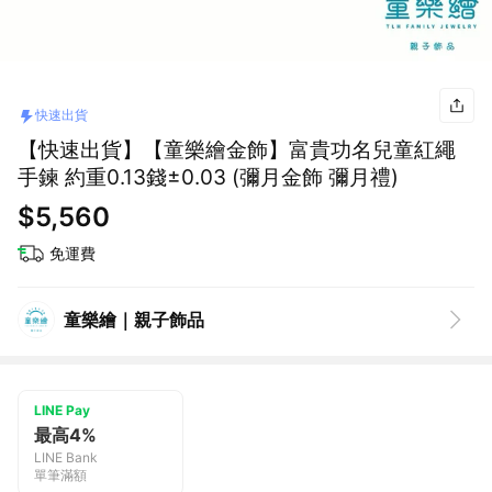
快速出貨
【快速出貨】【童樂繪金飾】富貴功名兒童紅繩
手鍊 約重0.13錢±0.03 (彌月金飾 彌月禮)
$5,560
免運費
童樂繪｜親子飾品
LINE Pay
最高4%
LINE Bank
單筆滿額