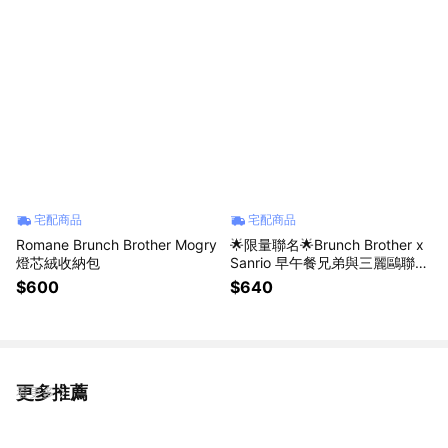
宅配商品
宅配商品
Romane Brunch Brother Mogry
🌟限量聯名🌟Brunch Brother x
燈芯絨收納包
Sanrio 早午餐兄弟與三麗鷗聯名
筆袋
$600
$640
更多推薦
看更多