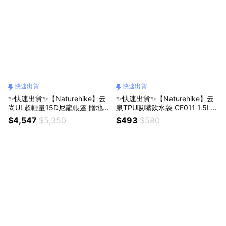
快速出貨
快速出貨
✨快速出貨✨【Naturehike】云
✨快速出貨✨【Naturehike】云
尚UL超輕量15D尼龍帳篷 贈地席
泉TPU吸嘴飲水袋 CF011 1.5L/2
WS017 單人/雙人(戶外/15D尼
L/3L (戶外/旅行/運動/露營/登
$4,547
$5,350
$493
$580
龍/極輕量/抗撕/攻頂帳/自立/帳
山/徒步/越野/騎行/吸水/水袋/飲
篷/帳棚/三季帳)
水袋)