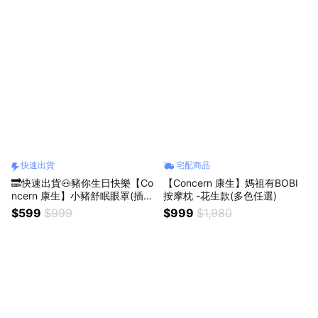
快速出貨
宅配商品
🔜快速出貨🐽豬你生日快樂【Co
【Concern 康生】媽祖有BOBI
ncern 康生】小豬舒眠眼罩(插電
按摩枕 -花生款(多色任選)
款) 禮盒包裝
$599
$999
$999
$1,980