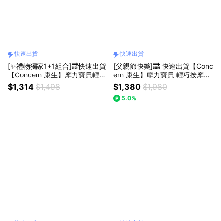
快速出貨
快速出貨
[✨禮物獨家1+1組合]🔜快速出貨
[父親節快樂]🔜 快速出貨【Conc
【Concern 康生】摩力寶貝輕巧
ern 康生】摩力寶貝 輕巧按摩披
美腿按摩機 (多色任選)+睛舒適
肩 (多色任選)
$1,314
$1,498
$1,380
$1,980
舒眠眼罩-插電款 (瞇眼熊)
5.0%