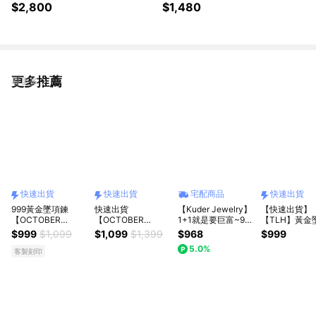
月黃金禮盒 約重0.05錢±0.02
禮盒 (彌月金飾 彌月禮)
$2,800
$1,480
更多推薦
看更多
快速出貨
快速出貨
宅配商品
快速出貨
999黃金墜項鍊
快速出貨
【Kuder Jewelry】
【快速出貨】
【OCTOBER
【OCTOBER
1+1就是要巨富~999
【TLH】黃金
16Th】母親節 生日
16Th】999黃金小元
純金黃金豆集富罐~
愛情限時批 約
$999
$1,099
$1,099
$1,399
$968
$999
禮物 閨蜜禮物 情人
寶小金豆小愛心+許
買1組送1條小金馬項
0.02錢±0.01
5.0%
節禮物 女友禮物 交
願瓶 生日禮物 情人
鍊
客製刻印
換禮物 客製化禮物
節禮物 女友禮物 客
NOV14
製化禮物