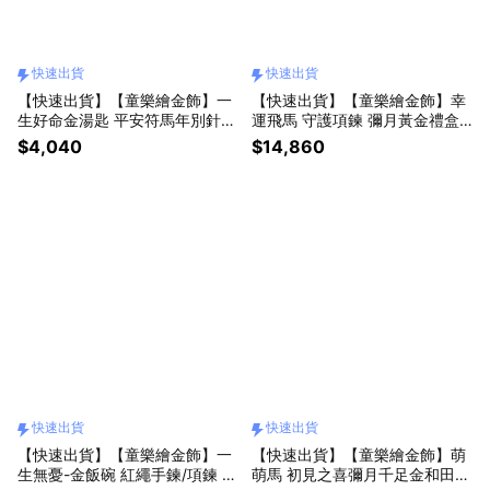
快速出貨
快速出貨
【快速出貨】【童樂繪金飾】一
【快速出貨】【童樂繪金飾】幸
生好命金湯匙 平安符馬年別針
運飛馬 守護項鍊 彌月黃金禮盒
約重0.08錢±0.03 (滿月禮 彌月
約重0.39錢±0.03 附贈馬年平安
$4,040
$14,860
金飾 黃金999 安全別針)
符 (彌月金飾 彌月禮)
快速出貨
快速出貨
【快速出貨】【童樂繪金飾】一
【快速出貨】【童樂繪金飾】萌
生無憂-金飯碗 紅繩手鍊/項鍊 彌
萌馬 初見之喜彌月千足金和田玉