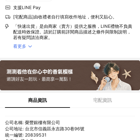
支援LINE Pay
[宅配商品]由收禮者自行填寫收件地址，便利又貼心。
「快速出貨」是由商家（賣方）提供之服務，LINE禮物不負責
配送時效保證。請於訂購前詳閱商品描述之條件與限制說明，
若有疑問請洽商家。
看更多
商品資訊
宅配資訊
公司名稱: 榮豐銀樓有限公司
公司地址: 台北市信義區永吉路30巷96號
統一編號: 20839531