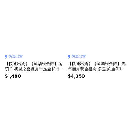
快速出貨
快速出貨
【快速出貨】【童樂繪金飾】萌
【快速出貨】【童樂繪金飾】馬
萌羊 初見之喜彌月千足金和田玉
年彌月黃金禮盒 多選 約重0.1錢
禮盒 (彌月金飾 彌月禮)
附贈馬年平安符 (滿月 保平安 9
$1,480
$4,350
99純金)