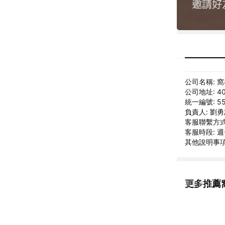
公司名稱: 
公司地址: 
統一編號: 55
負責人: 劉
客服聯繫方式: 
客服時段: 週一
其他說明事項: 請
更多推薦
看更多