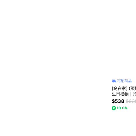
宅配商品
[窩在家] (
生日禮物｜
｜喬遷｜開
$538
$63
父親節
10.0%