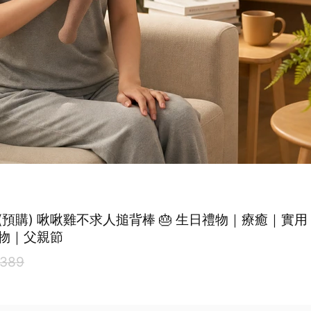
 (預購) 啾啾雞不求人搥背棒 🎂 生日禮物｜療癒｜實
物｜父親節
389