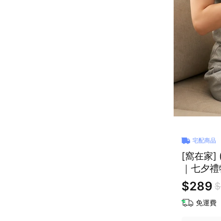
宅配商品
[窩在家]
｜七夕禮
$289
$
免運費