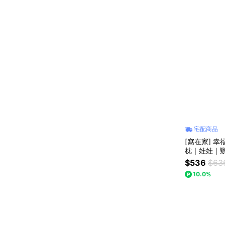
宅配商品
[窩在家] 
枕｜娃娃｜
上班族｜貓
$536
$63
10.0%