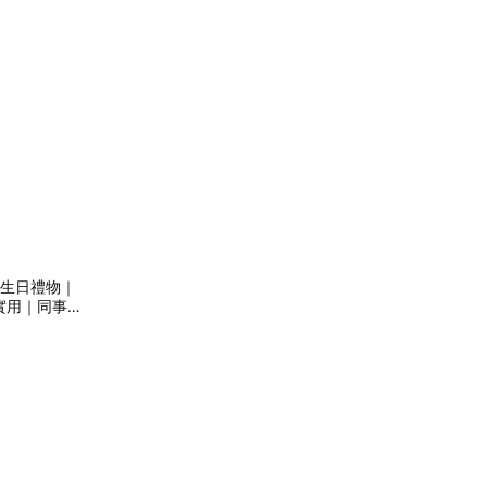
 生日禮物｜
實用｜同事｜
｜七夕禮物｜