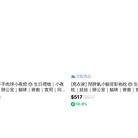
宅配商品
貓手手肉球小夜燈 🎂 生日禮物｜小夜
[窩在家] 鬧脾氣小貓背影抱枕 🎂
｜辦公室｜貓咪｜療癒｜實用｜同事
枕｜娃娃｜辦公室｜貓咪｜療癒｜
貓奴｜女生禮物｜獅子座｜七夕禮物
上班族｜貓奴｜獅子座｜七夕禮物
9
$517
$617
親節
10.0%