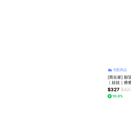
宅配商品
[窩在家] 
｜娃娃｜療
$327
$42
10.0%