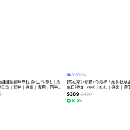
宅配商品
幸福甜甜圈貓咪靠枕 🎂 生日禮物｜抱
[窩在家] (預購) 你最棒！給你牡蠣
辦公室｜貓咪｜療癒｜實用｜同事｜
生日禮物｜抱枕｜娃娃｜療癒｜獅
奴｜獅子座｜七夕禮物
物｜父親節
6
$389
$489
10.0%