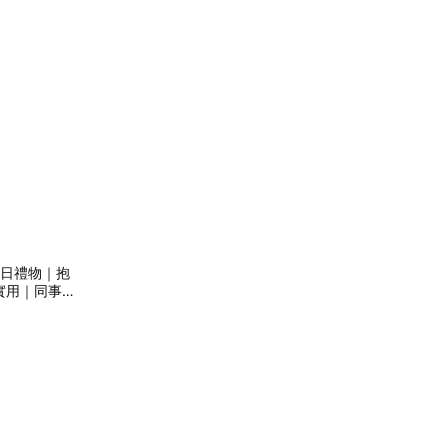
 生日禮物｜抱
實用｜同事｜
｜父親節