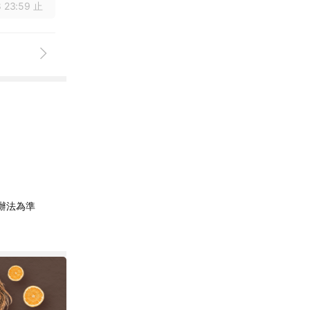
 23:59 止
辦法為準