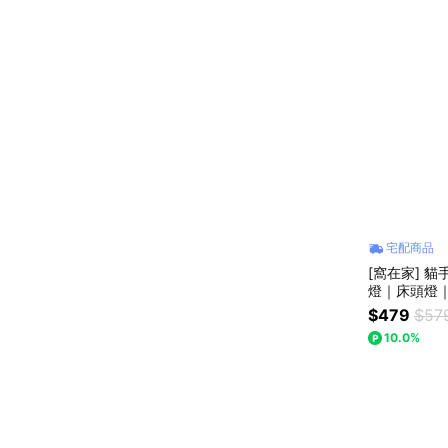
宅配商品
[窩在家] 
燈｜床頭燈
｜上班族｜
$479
$57
｜禮盒｜父
10.0%