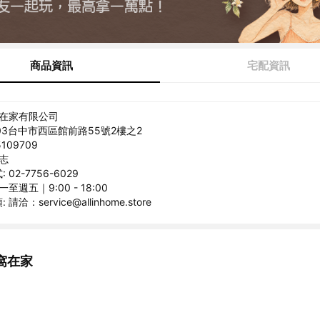
商品資訊
宅配資訊
窩在家有限公司
403台中市西區館前路55號2樓之2
109709
勇志
02-7756-6029
至週五｜9:00 - 18:00
洽：service@allinhome.store
窩在家