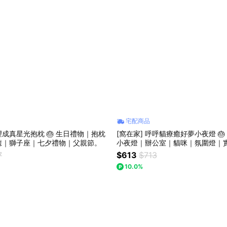
宅配商品
願望成真星光抱枕 🎂 生日禮物｜抱枕
[窩在家] 呼呼貓療癒好夢小夜燈 
癒｜獅子座｜七夕禮物｜父親節。
小夜燈｜辦公室｜貓咪｜氛圍燈｜
上班族｜貓奴｜女生禮物｜獅子座
7
$613
$713
禮盒
10.0%