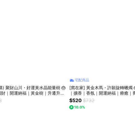
宅配商品
預購) 聚財山川・好運黃水晶能量樹 🎂
[窩在家] 黃金木馬・許願旋轉蠟燭 
招財｜開運納福｜黃金樹｜升遷升職
｜擴香｜香氛｜開運納福｜療癒｜
業開店｜同事｜獅子座｜七夕禮物｜
職｜開業開店｜閨蜜｜同事｜獅子
8
$520
$732
｜禮盒｜父親節
10.0%